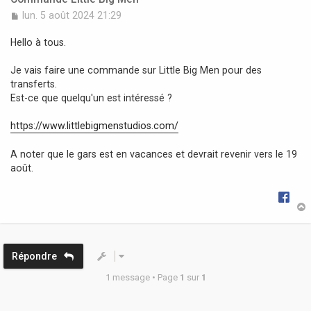
M
lun. 5 août 2024 21:29
e
s
Hello à tous.
s
a
Je vais faire une commande sur Little Big Men pour des
g
transferts.
e
Est-ce que quelqu'un est intéressé ?
https://www.littlebigmenstudios.com/
A noter que le gars est en vacances et devrait revenir vers le 19
août.
t
Répondre
1 message • Page
1
sur
1