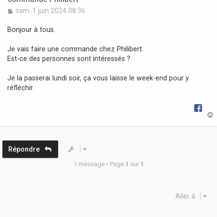
M
sam. 1 juin 2024 08:36
e
s
Bonjour à tous.
s
a
Je vais faire une commande chez Philibert.
g
Est-ce des personnes sont intéressés ?
e
Je la passerai lundi soir, ça vous laisse le week-end pour y
réfléchir.
t
Répondre
1 message • Page
1
sur
1
Aller à