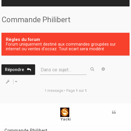
r
Commande Philibert
Règles du forum
Forum uniquement destiné aux commandes groupées sur
internet ou ventes d'occaz. Tout ecart sera modéré
Rechercher
Recherche 
Dans ce sujet…
Répondre
1 message • Page
1
sur
1
Yacki
Commande Philibert