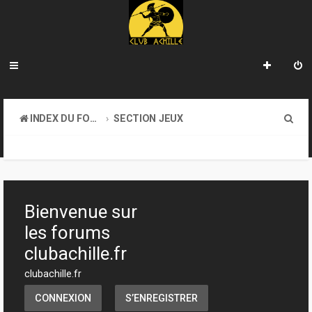
R
INDEX DU FORUM
SECTION JEUX
e
TRANSACTIONS
c
h
e
Bienvenue sur
r
les forums
c
clubachille.fr
h
clubachille.fr
e
CONNEXION
S’ENREGISTRER