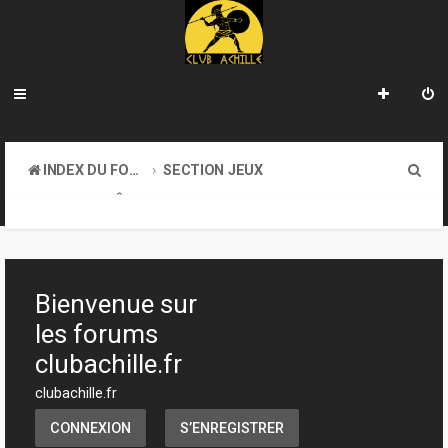
R
INDEX DU FORUM
SECTION JEUX
e
JEUX DE RÔLE
c
h
e
Bienvenue sur
r
les forums
c
clubachille.fr
h
clubachille.fr
e
CONNEXION
S’ENREGISTRER