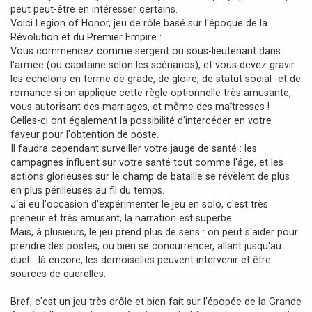
peut peut-être en intéresser certains.
e
Voici Legion of Honor, jeu de rôle basé sur l'époque de la
Révolution et du Premier Empire :
Vous commencez comme sergent ou sous-lieutenant dans
l'armée (ou capitaine selon les scénarios), et vous devez gravir
les échelons en terme de grade, de gloire, de statut social -et de
romance si on applique cette règle optionnelle très amusante,
vous autorisant des marriages, et même des maîtresses !
Celles-ci ont également la possibilité d'intercéder en votre
faveur pour l'obtention de poste.
Il faudra cependant surveiller votre jauge de santé : les
campagnes influent sur votre santé tout comme l'âge, et les
actions glorieuses sur le champ de bataille se révèlent de plus
en plus périlleuses au fil du temps.
J'ai eu l'occasion d'expérimenter le jeu en solo, c'est très
preneur et très amusant, la narration est superbe.
Mais, à plusieurs, le jeu prend plus de sens : on peut s'aider pour
prendre des postes, ou bien se concurrencer, allant jusqu'au
duel... là encore, les demoiselles peuvent intervenir et être
sources de querelles.
Bref, c'est un jeu très drôle et bien fait sur l'épopée de la Grande