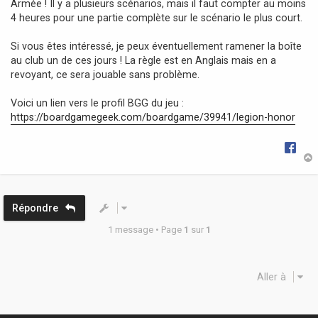
Armée ! Il y a plusieurs scénarios, mais il faut compter au moins
4 heures pour une partie complète sur le scénario le plus court.
Si vous êtes intéressé, je peux éventuellement ramener la boîte
au club un de ces jours ! La règle est en Anglais mais en a
revoyant, ce sera jouable sans problème.
Voici un lien vers le profil BGG du jeu :
https://boardgamegeek.com/boardgame/39941/legion-honor
t
Répondre
1 message • Page
1
sur
1
Aller à