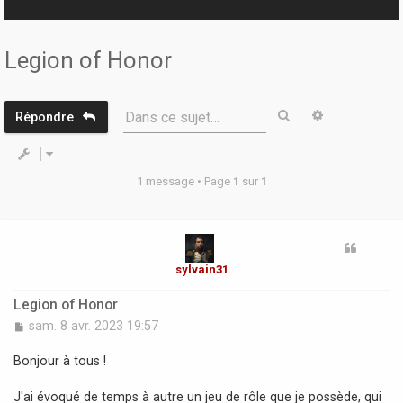
r
Legion of Honor
Rechercher
Recherche 
Dans ce sujet…
Répondre
1 message • Page
1
sur
1
sylvain31
Legion of Honor
M
sam. 8 avr. 2023 19:57
e
s
Bonjour à tous !
s
a
J'ai évoqué de temps à autre un jeu de rôle que je possède, qui
g