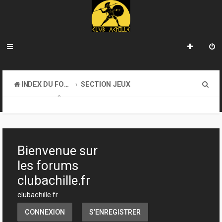
R
INDEX DU FORUM
SECTION JEUX
e
JEUX DE RÔLE
c
h
e
Bienvenue sur
r
les forums
c
clubachille.fr
h
clubachille.fr
e
CONNEXION
S’ENREGISTRER