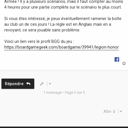
Armée ! Il y a plusieurs scénarios, mais il faut compter au moins
4 heures pour une partie complète sur le scénario le plus court.
Si vous êtes intéressé, je peux éventuellement ramener la boîte
au club un de ces jours ! La règle est en Anglais mais en a
revoyant, ce sera jouable sans problème.
Voici un lien vers le profil BGG du jeu :
https://boardgamegeek.com/boardgame/39941/legion-honor
t
Répondre
1 message • Page
1
sur
1
Aller à