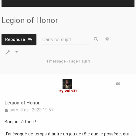
r
Legion of Honor
Rechercher
Recherche 
Dans ce sujet…
Répondre
1 message • Page
1
sur
1
sylvain31
Legion of Honor
M
sam. 8 avr. 2023 19:57
e
s
Bonjour à tous !
s
a
J'ai évoqué de temps à autre un jeu de rôle que je possède, qui
g