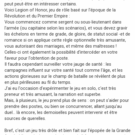
peut peut-être en intéresser certains.
e
Voici Legion of Honor, jeu de rôle basé sur l'époque de la
Révolution et du Premier Empire :
Vous commencez comme sergent ou sous-lieutenant dans
l'armée (ou capitaine selon les scénarios), et vous devez gravir
les échelons en terme de grade, de gloire, de statut social -et de
romance si on applique cette règle optionnelle très amusante,
vous autorisant des marriages, et même des maîtresses !
Celles-ci ont également la possibilité d'intercéder en votre
faveur pour l'obtention de poste.
Il faudra cependant surveiller votre jauge de santé : les
campagnes influent sur votre santé tout comme l'âge, et les
actions glorieuses sur le champ de bataille se révèlent de plus
en plus périlleuses au fil du temps.
J'ai eu l'occasion d'expérimenter le jeu en solo, c'est très
preneur et très amusant, la narration est superbe.
Mais, à plusieurs, le jeu prend plus de sens : on peut s'aider pour
prendre des postes, ou bien se concurrencer, allant jusqu'au
duel... là encore, les demoiselles peuvent intervenir et être
sources de querelles.
Bref, c'est un jeu très drôle et bien fait sur l'épopée de la Grande