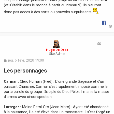
(et s'établir dans le monde à partir du niveau 9). Ils n’auront
donc pas accès à des sorts ou pouvoirs surpuissants
t
Hugo De Drax
Site Admin
M
jeu. 6 févr. 2020 19:00
e
s
Les personnages
s
a
Carmar :
Clerc Humain (Fred) : D'une grande Sagesse et d'un
g
e
puissant Charisme, Carmar s'est rapidement imposé comme le
porte parole du groupe. Disciple du Dieu Pélor, il manie la masse
d'armes avec circonspection.
Lurtzgor :
Moine Demi-Orc (Jean-Marc) : Ayant été abandonné
à la naissance, il a été élevé dans un monastère. Il s'est forgé un