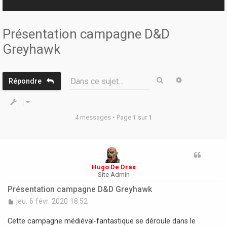
r
Présentation campagne D&D
Greyhawk
Rechercher
Recherche 
Dans ce sujet…
Répondre
4 messages • Page
1
sur
1
Hugo De Drax
Site Admin
Présentation campagne D&D Greyhawk
M
jeu. 6 févr. 2020 18:52
e
s
Cette campagne médiéval-fantastique se déroule dans le
s