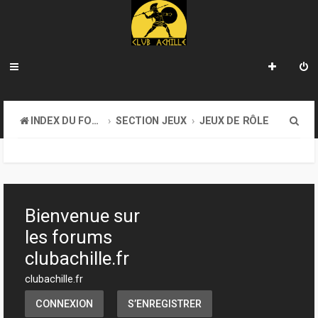
R
INDEX DU FORUM
SECTION JEUX
JEUX DE RÔLE
e
c
h
e
Bienvenue sur
r
les forums
c
clubachille.fr
h
clubachille.fr
e
CONNEXION
S’ENREGISTRER