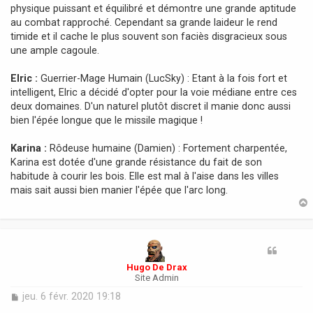
physique puissant et équilibré et démontre une grande aptitude
au combat rapproché. Cependant sa grande laideur le rend
timide et il cache le plus souvent son faciès disgracieux sous
une ample cagoule.
Elric :
Guerrier-Mage Humain (LucSky) : Etant à la fois fort et
intelligent, Elric a décidé d'opter pour la voie médiane entre ces
deux domaines. D'un naturel plutôt discret il manie donc aussi
bien l'épée longue que le missile magique !
Karina :
Rôdeuse humaine (Damien) : Fortement charpentée,
Karina est dotée d'une grande résistance du fait de son
habitude à courir les bois. Elle est mal à l'aise dans les villes
mais sait aussi bien manier l'épée que l'arc long.
t
Hugo De Drax
Site Admin
M
jeu. 6 févr. 2020 19:18
e