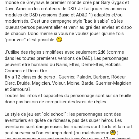
monde de Greyhaw, le premier monde créé par Gary Gygax et
a
Dave Arneson les créateurs de D&D. Je fait jouer les anciens
g
modules de D&D (versions Basic et AD&D 1) adaptés et/ou
e
modernisés. C'est une campagne style "bac à sable" où les
joueurs/persos peuvent aller et venir au gré des envies et dispo
de chacun. Donc même si vous ne voulez jouer qu'une fois
"pour voir" c'est possible.
J'utilise des règles simplifiées avec seulement 2d6 (comme
dans les toutes premières versions de D&D). Les personnages
peuvent être humains ou Nains, Elfes, Demi-Elfes, Hobbits,
Gnomes et Demi-Orc.
Il y a 12 classes de perso : Guerrier, Paladin, Barbare, Rôdeur,
Clerc, Druide, Magicien, Voleur, Moine, Barde, Guerrier-Magicien
et Samouraï.
Toutes les infos et capacités du personnage sont sur sa feuille
donc pas besoin de compulser des livres de règles.
Le style de jeu est "old school" : les personnages sont des
aventuriers en quête de richesse, pas des super héros. Les
aventures sont dangereuses, les monstres sont forts et la mort
peut survenir si l'on est imprudent (ou malchanceux
).
Les personnage peuvent monter jusqu'au niveau 12 seulement