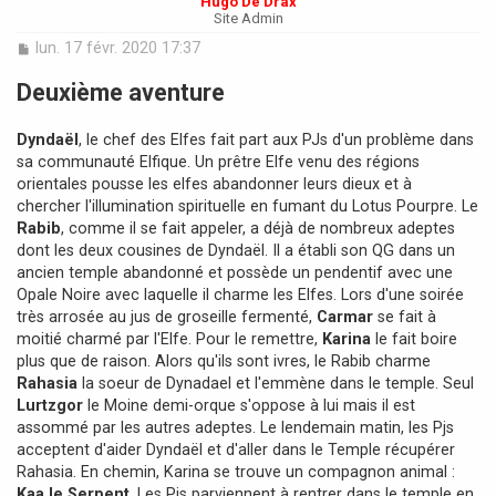
Hugo De Drax
Site Admin
M
lun. 17 févr. 2020 17:37
e
s
Deuxième aventure
s
a
Dyndaël
, le chef des Elfes fait part aux PJs d'un problème dans
g
e
sa communauté Elfique. Un prêtre Elfe venu des régions
orientales pousse les elfes abandonner leurs dieux et à
chercher l'illumination spirituelle en fumant du Lotus Pourpre. Le
Rabib
, comme il se fait appeler, a déjà de nombreux adeptes
dont les deux cousines de Dyndaël. Il a établi son QG dans un
ancien temple abandonné et possède un pendentif avec une
Opale Noire avec laquelle il charme les Elfes. Lors d'une soirée
très arrosée au jus de groseille fermenté,
Carmar
se fait à
moitié charmé par l'Elfe. Pour le remettre,
Karina
le fait boire
plus que de raison. Alors qu'ils sont ivres, le Rabib charme
Rahasia
la soeur de Dynadael et l'emmène dans le temple. Seul
Lurtzgor
le Moine demi-orque s'oppose à lui mais il est
assommé par les autres adeptes. Le lendemain matin, les Pjs
acceptent d'aider Dyndaël et d'aller dans le Temple récupérer
Rahasia. En chemin, Karina se trouve un compagnon animal :
Kaa le Serpent
. Les Pjs parviennent à rentrer dans le temple en