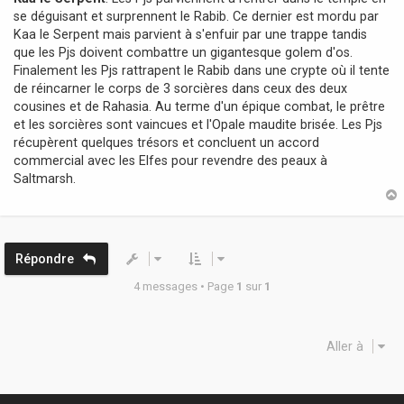
se déguisant et surprennent le Rabib. Ce dernier est mordu par
Kaa le Serpent mais parvient à s'enfuir par une trappe tandis
que les Pjs doivent combattre un gigantesque golem d'os.
Finalement les Pjs rattrapent le Rabib dans une crypte où il tente
de réincarner le corps de 3 sorcières dans ceux des deux
cousines et de Rahasia. Au terme d'un épique combat, le prêtre
et les sorcières sont vaincues et l'Opale maudite brisée. Les Pjs
récupèrent quelques trésors et concluent un accord
commercial avec les Elfes pour revendre des peaux à
Saltmarsh.
t
Répondre
4 messages • Page
1
sur
1
Aller à