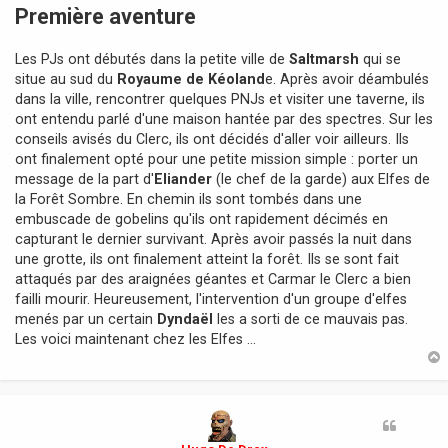
s
Première aventure
s
a
Les PJs ont débutés dans la petite ville de
Saltmarsh
qui se
g
e
situe au sud du
Royaume de Kéoland
e. Après avoir déambulés
dans la ville, rencontrer quelques PNJs et visiter une taverne, ils
ont entendu parlé d'une maison hantée par des spectres. Sur les
conseils avisés du Clerc, ils ont décidés d'aller voir ailleurs. Ils
ont finalement opté pour une petite mission simple : porter un
message de la part d'
Eliander
(le chef de la garde) aux Elfes de
la Forêt Sombre. En chemin ils sont tombés dans une
embuscade de gobelins qu'ils ont rapidement décimés en
capturant le dernier survivant. Après avoir passés la nuit dans
une grotte, ils ont finalement atteint la forêt. Ils se sont fait
attaqués par des araignées géantes et Carmar le Clerc a bien
failli mourir. Heureusement, l'intervention d'un groupe d'elfes
menés par un certain
Dyndaël
les a sorti de ce mauvais pas.
Les voici maintenant chez les Elfes ...
t