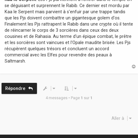
se déguisant et surprennent le Rabib. Ce dernier est mordu par
Kaa le Serpent mais parvient à s'enfuir par une trappe tandis
que les Pjs doivent combattre un gigantesque golem d'os.
Finalement les Pjs rattrapent le Rabib dans une crypte où il tente
de réincarner le corps de 3 sorcières dans ceux des deux
cousines et de Rahasia. Au terme d'un épique combat, le prêtre
et les sorcières sont vaincues et l'Opale maudite brisée. Les Pjs
récupèrent quelques trésors et concluent un accord
commercial avec les Elfes pour revendre des peaux à
Saltmarsh.
t
Répondre
4 messages • Page
1
sur
1
Aller à