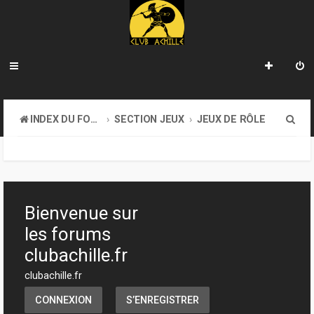
R
INDEX DU FORUM
SECTION JEUX
JEUX DE RÔLE
e
c
h
e
Bienvenue sur
r
les forums
c
clubachille.fr
h
clubachille.fr
e
CONNEXION
S’ENREGISTRER