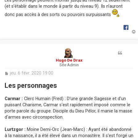
(et s'établir dans le monde à partir du niveau 9). Ils n’auront
donc pas accès à des sorts ou pouvoirs surpuissants
t
Hugo De Drax
Site Admin
M
jeu. 6 févr. 2020 19:00
e
s
Les personnages
s
a
Carmar :
Clerc Humain (Fred) : D'une grande Sagesse et d'un
g
e
puissant Charisme, Carmar s'est rapidement imposé comme le
porte parole du groupe. Disciple du Dieu Pélor, il manie la masse
d'armes avec circonspection.
Lurtzgor :
Moine Demi-Orc (Jean-Marc) : Ayant été abandonné
à la naissance, il a été élevé dans un monastère. Il s'est forgé un