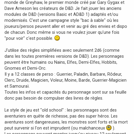
monde de Greyhaw, le premier monde créé par Gary Gygax et
a
Dave Arneson les créateurs de D&D. Je fait jouer les anciens
g
modules de D&D (versions Basic et AD&D 1) adaptés et/ou
e
modernisés. C'est une campagne style "bac à sable" où les
joueurs/persos peuvent aller et venir au gré des envies et dispo
de chacun. Donc même si vous ne voulez jouer qu'une fois
"pour voir" c'est possible.
J'utilise des règles simplifiées avec seulement 2d6 (comme
dans les toutes premières versions de D&D). Les personnages
peuvent être humains ou Nains, Elfes, Demi-Elfes, Hobbits,
Gnomes et Demi-Orc.
Il y a 12 classes de perso : Guerrier, Paladin, Barbare, Rôdeur,
Clerc, Druide, Magicien, Voleur, Moine, Barde, Guerrier-Magicien
et Samouraï.
Toutes les infos et capacités du personnage sont sur sa feuille
donc pas besoin de compulser des livres de règles.
Le style de jeu est "old school" : les personnages sont des
aventuriers en quête de richesse, pas des super héros. Les
aventures sont dangereuses, les monstres sont forts et la mort
peut survenir si l'on est imprudent (ou malchanceux
).
Les personnage peuvent monter jusqu'au niveau 12 seulement