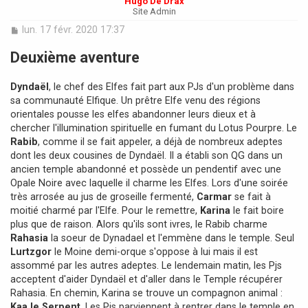
Hugo De Drax
Site Admin
M
lun. 17 févr. 2020 17:37
e
s
Deuxième aventure
s
a
Dyndaël
, le chef des Elfes fait part aux PJs d'un problème dans
g
e
sa communauté Elfique. Un prêtre Elfe venu des régions
orientales pousse les elfes abandonner leurs dieux et à
chercher l'illumination spirituelle en fumant du Lotus Pourpre. Le
Rabib
, comme il se fait appeler, a déjà de nombreux adeptes
dont les deux cousines de Dyndaël. Il a établi son QG dans un
ancien temple abandonné et possède un pendentif avec une
Opale Noire avec laquelle il charme les Elfes. Lors d'une soirée
très arrosée au jus de groseille fermenté,
Carmar
se fait à
moitié charmé par l'Elfe. Pour le remettre,
Karina
le fait boire
plus que de raison. Alors qu'ils sont ivres, le Rabib charme
Rahasia
la soeur de Dynadael et l'emmène dans le temple. Seul
Lurtzgor
le Moine demi-orque s'oppose à lui mais il est
assommé par les autres adeptes. Le lendemain matin, les Pjs
acceptent d'aider Dyndaël et d'aller dans le Temple récupérer
Rahasia. En chemin, Karina se trouve un compagnon animal :
Kaa le Serpent
. Les Pjs parviennent à rentrer dans le temple en