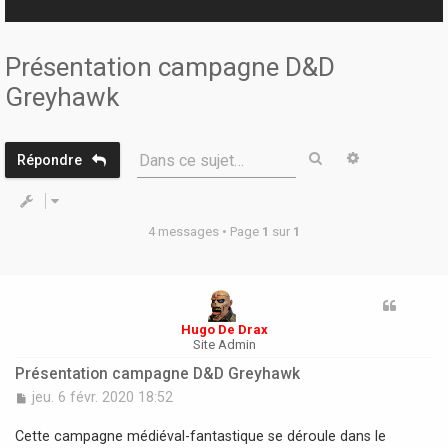
r
Présentation campagne D&D
Greyhawk
Rechercher
Recherche 
Dans ce sujet…
Répondre
4 messages • Page
1
sur
1
Hugo De Drax
Site Admin
Présentation campagne D&D Greyhawk
M
jeu. 6 févr. 2020 18:52
e
s
Cette campagne médiéval-fantastique se déroule dans le
s