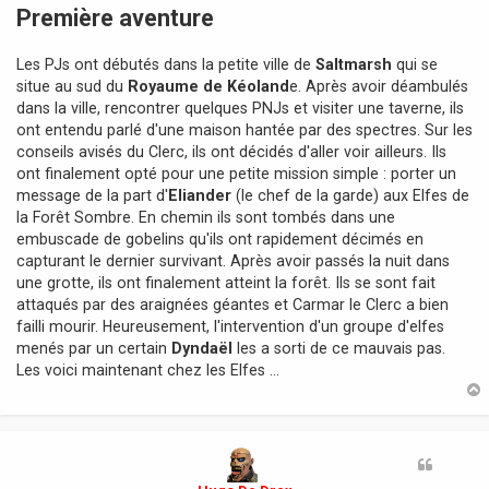
s
Première aventure
s
a
Les PJs ont débutés dans la petite ville de
Saltmarsh
qui se
g
e
situe au sud du
Royaume de Kéoland
e. Après avoir déambulés
dans la ville, rencontrer quelques PNJs et visiter une taverne, ils
ont entendu parlé d'une maison hantée par des spectres. Sur les
conseils avisés du Clerc, ils ont décidés d'aller voir ailleurs. Ils
ont finalement opté pour une petite mission simple : porter un
message de la part d'
Eliander
(le chef de la garde) aux Elfes de
la Forêt Sombre. En chemin ils sont tombés dans une
embuscade de gobelins qu'ils ont rapidement décimés en
capturant le dernier survivant. Après avoir passés la nuit dans
une grotte, ils ont finalement atteint la forêt. Ils se sont fait
attaqués par des araignées géantes et Carmar le Clerc a bien
failli mourir. Heureusement, l'intervention d'un groupe d'elfes
menés par un certain
Dyndaël
les a sorti de ce mauvais pas.
Les voici maintenant chez les Elfes ...
t