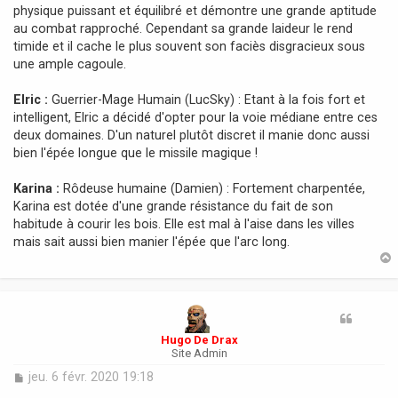
physique puissant et équilibré et démontre une grande aptitude
au combat rapproché. Cependant sa grande laideur le rend
timide et il cache le plus souvent son faciès disgracieux sous
une ample cagoule.
Elric :
Guerrier-Mage Humain (LucSky) : Etant à la fois fort et
intelligent, Elric a décidé d'opter pour la voie médiane entre ces
deux domaines. D'un naturel plutôt discret il manie donc aussi
bien l'épée longue que le missile magique !
Karina :
Rôdeuse humaine (Damien) : Fortement charpentée,
Karina est dotée d'une grande résistance du fait de son
habitude à courir les bois. Elle est mal à l'aise dans les villes
mais sait aussi bien manier l'épée que l'arc long.
t
Hugo De Drax
Site Admin
M
jeu. 6 févr. 2020 19:18
e