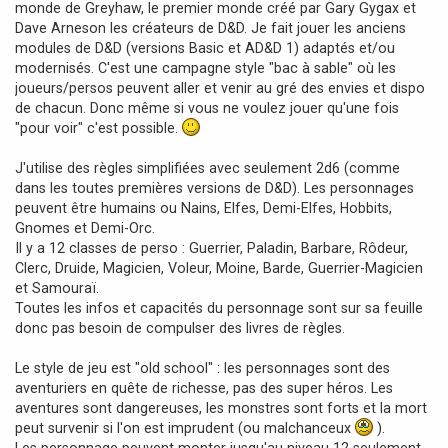
monde de Greyhaw, le premier monde créé par Gary Gygax et
a
Dave Arneson les créateurs de D&D. Je fait jouer les anciens
g
modules de D&D (versions Basic et AD&D 1) adaptés et/ou
e
modernisés. C'est une campagne style "bac à sable" où les
joueurs/persos peuvent aller et venir au gré des envies et dispo
de chacun. Donc même si vous ne voulez jouer qu'une fois
"pour voir" c'est possible.
J'utilise des règles simplifiées avec seulement 2d6 (comme
dans les toutes premières versions de D&D). Les personnages
peuvent être humains ou Nains, Elfes, Demi-Elfes, Hobbits,
Gnomes et Demi-Orc.
Il y a 12 classes de perso : Guerrier, Paladin, Barbare, Rôdeur,
Clerc, Druide, Magicien, Voleur, Moine, Barde, Guerrier-Magicien
et Samouraï.
Toutes les infos et capacités du personnage sont sur sa feuille
donc pas besoin de compulser des livres de règles.
Le style de jeu est "old school" : les personnages sont des
aventuriers en quête de richesse, pas des super héros. Les
aventures sont dangereuses, les monstres sont forts et la mort
peut survenir si l'on est imprudent (ou malchanceux
).
Les personnage peuvent monter jusqu'au niveau 12 seulement