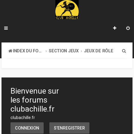
R
INDEX DU FORUM
SECTION JEUX
JEUX DE RÔLE
e
c
h
e
Bienvenue sur
r
les forums
c
clubachille.fr
h
clubachille.fr
e
CONNEXION
S’ENREGISTRER