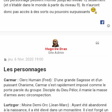
(et s'établir dans le monde à partir du niveau 9). Ils n’auront
donc pas accès à des sorts ou pouvoirs surpuissants
t
Hugo De Drax
Site Admin
M
jeu. 6 févr. 2020 19:00
e
s
Les personnages
s
a
Carmar :
Clerc Humain (Fred) : D'une grande Sagesse et d'un
g
e
puissant Charisme, Carmar s'est rapidement imposé comme le
porte parole du groupe. Disciple du Dieu Pélor, il manie la masse
d'armes avec circonspection.
Lurtzgor :
Moine Demi-Orc (Jean-Marc) : Ayant été abandonné
à la naissance, il a été élevé dans un monastère. Il s'est forgé un