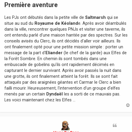
s
Première aventure
s
a
Les PJs ont débutés dans la petite ville de
Saltmarsh
qui se
g
e
situe au sud du
Royaume de Kéoland
e. Après avoir déambulés
dans la ville, rencontrer quelques PNJs et visiter une taverne, ils
ont entendu parlé d'une maison hantée par des spectres. Sur les
conseils avisés du Clerc, ils ont décidés d'aller voir ailleurs. Ils
ont finalement opté pour une petite mission simple : porter un
message de la part d'
Eliander
(le chef de la garde) aux Elfes de
la Forêt Sombre. En chemin ils sont tombés dans une
embuscade de gobelins qu'ils ont rapidement décimés en
capturant le dernier survivant. Après avoir passés la nuit dans
une grotte, ils ont finalement atteint la forêt. Ils se sont fait
attaqués par des araignées géantes et Carmar le Clerc a bien
failli mourir. Heureusement, l'intervention d'un groupe d'elfes
menés par un certain
Dyndaël
les a sorti de ce mauvais pas.
Les voici maintenant chez les Elfes ...
t