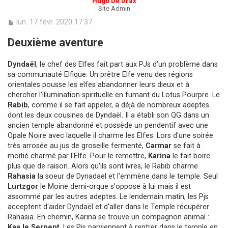
Hugo De Drax
Site Admin
M
lun. 17 févr. 2020 17:37
e
s
Deuxième aventure
s
a
Dyndaël
, le chef des Elfes fait part aux PJs d'un problème dans
g
e
sa communauté Elfique. Un prêtre Elfe venu des régions
orientales pousse les elfes abandonner leurs dieux et à
chercher l'illumination spirituelle en fumant du Lotus Pourpre. Le
Rabib
, comme il se fait appeler, a déjà de nombreux adeptes
dont les deux cousines de Dyndaël. Il a établi son QG dans un
ancien temple abandonné et possède un pendentif avec une
Opale Noire avec laquelle il charme les Elfes. Lors d'une soirée
très arrosée au jus de groseille fermenté,
Carmar
se fait à
moitié charmé par l'Elfe. Pour le remettre,
Karina
le fait boire
plus que de raison. Alors qu'ils sont ivres, le Rabib charme
Rahasia
la soeur de Dynadael et l'emmène dans le temple. Seul
Lurtzgor
le Moine demi-orque s'oppose à lui mais il est
assommé par les autres adeptes. Le lendemain matin, les Pjs
acceptent d'aider Dyndaël et d'aller dans le Temple récupérer
Rahasia. En chemin, Karina se trouve un compagnon animal :
Kaa le Serpent
. Les Pjs parviennent à rentrer dans le temple en