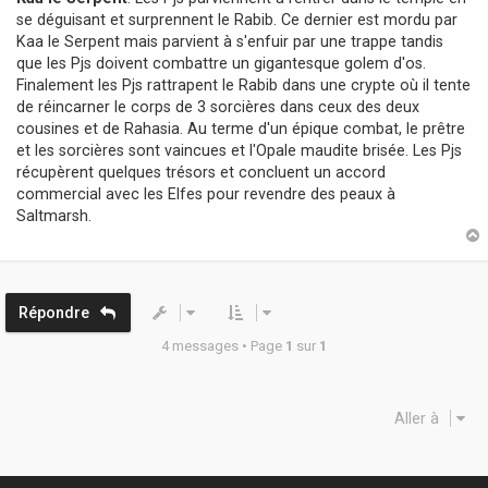
se déguisant et surprennent le Rabib. Ce dernier est mordu par
Kaa le Serpent mais parvient à s'enfuir par une trappe tandis
que les Pjs doivent combattre un gigantesque golem d'os.
Finalement les Pjs rattrapent le Rabib dans une crypte où il tente
de réincarner le corps de 3 sorcières dans ceux des deux
cousines et de Rahasia. Au terme d'un épique combat, le prêtre
et les sorcières sont vaincues et l'Opale maudite brisée. Les Pjs
récupèrent quelques trésors et concluent un accord
commercial avec les Elfes pour revendre des peaux à
Saltmarsh.
t
Répondre
4 messages • Page
1
sur
1
Aller à