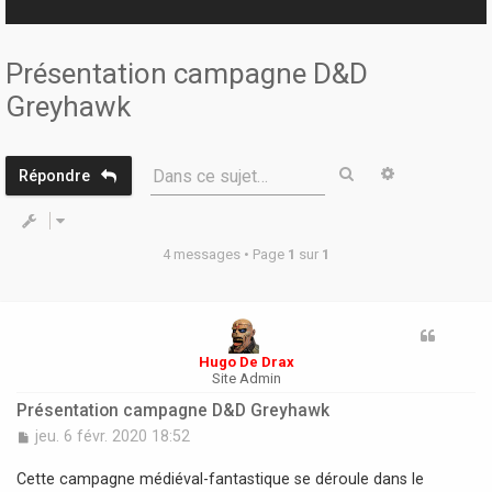
r
Présentation campagne D&D
Greyhawk
Rechercher
Recherche 
Dans ce sujet…
Répondre
4 messages • Page
1
sur
1
Hugo De Drax
Site Admin
Présentation campagne D&D Greyhawk
M
jeu. 6 févr. 2020 18:52
e
s
Cette campagne médiéval-fantastique se déroule dans le
s