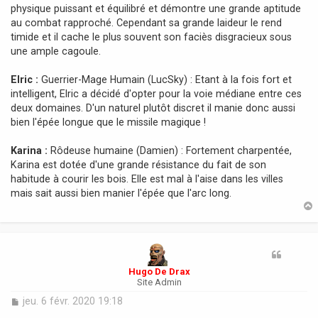
physique puissant et équilibré et démontre une grande aptitude
au combat rapproché. Cependant sa grande laideur le rend
timide et il cache le plus souvent son faciès disgracieux sous
une ample cagoule.
Elric :
Guerrier-Mage Humain (LucSky) : Etant à la fois fort et
intelligent, Elric a décidé d'opter pour la voie médiane entre ces
deux domaines. D'un naturel plutôt discret il manie donc aussi
bien l'épée longue que le missile magique !
Karina :
Rôdeuse humaine (Damien) : Fortement charpentée,
Karina est dotée d'une grande résistance du fait de son
habitude à courir les bois. Elle est mal à l'aise dans les villes
mais sait aussi bien manier l'épée que l'arc long.
t
Hugo De Drax
Site Admin
M
jeu. 6 févr. 2020 19:18
e