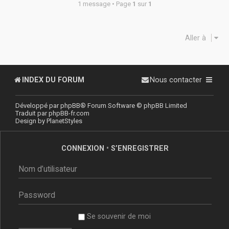
1 message • Page
1
sur
1
Aller à
INDEX DU FORUM
Nous contacter
Développé par
phpBB
® Forum Software © phpBB Limited
Traduit par
phpBB-fr.com
Design by
PlanetStyles
CONNEXION
•
S’ENREGISTRER
Se souvenir de moi