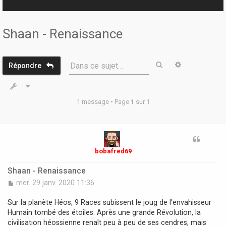
r
Shaan - Renaissance
Rechercher
Recherche 
Dans ce sujet…
Répondre
1 message • Page
1
sur
1
bobafred69
Shaan - Renaissance
M
mer. 29 janv. 2020 11:36
e
s
Sur la planète Héos, 9 Races subissent le joug de l'envahisseur
s
Humain tombé des étoiles. Après une grande Révolution, la
a
civilisation héossienne renaît peu à peu de ses cendres, mais
g