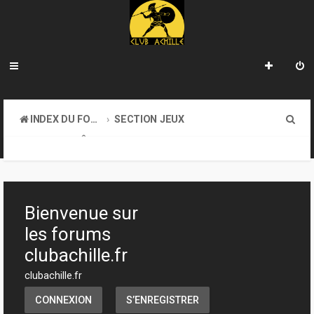
R
INDEX DU FORUM
SECTION JEUX
e
JEUX DE RÔLE
c
h
e
Bienvenue sur
r
les forums
c
clubachille.fr
h
clubachille.fr
e
CONNEXION
S’ENREGISTRER