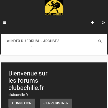
R
INDEX DU FORUM
ARCHIVES
e
LA BIBLIOTHÈQUE
c
h
e
Bienvenue sur
r
les forums
c
clubachille.fr
h
clubachille.fr
e
CONNEXION
S’ENREGISTRER