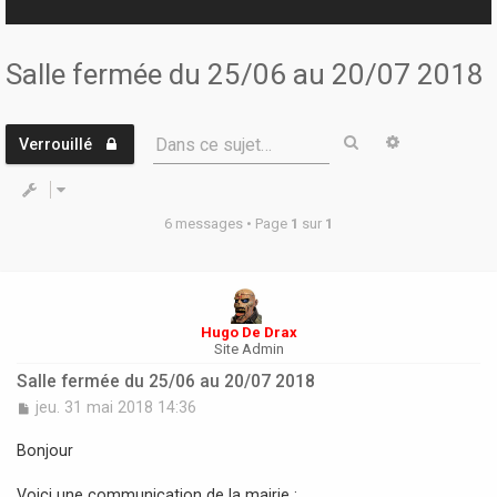
r
Salle fermée du 25/06 au 20/07 2018
Rechercher
Recherche 
Dans ce sujet…
Verrouillé
6 messages • Page
1
sur
1
Hugo De Drax
Site Admin
Salle fermée du 25/06 au 20/07 2018
M
jeu. 31 mai 2018 14:36
e
s
Bonjour
s
a
Voici une communication de la mairie :