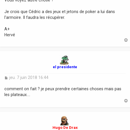
Je crois que Cédric a des jeux et jetons de poker a lui dans
l'armoire. Il faudra les récupérer.
A+
Hervé
t
el presidente
M
jeu. 7 juin 2018 16:44
e
s
comment on fait ? je peux prendre certaines choses mais pas
s
les plateaux….
a
g
e
t
Hugo De Drax