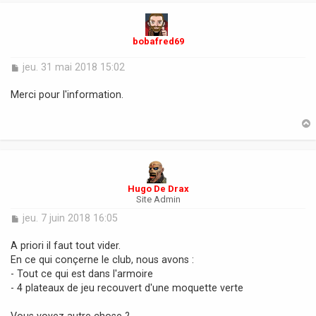
t
bobafred69
M
jeu. 31 mai 2018 15:02
e
s
Merci pour l'information.
s
a
g
e
t
Hugo De Drax
Site Admin
M
jeu. 7 juin 2018 16:05
e
s
A priori il faut tout vider.
s
En ce qui conçerne le club, nous avons :
a
- Tout ce qui est dans l'armoire
g
- 4 plateaux de jeu recouvert d'une moquette verte
e
Vous voyez autre chose ?