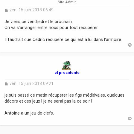
Site Admin
M
ven. 15 juin 2018 06:49
e
s
Je viens ce vendredi et le prochain.
s
On va s'arranger entre nous pour tout récupérer.
a
g
Il faudrait que Cédric récupère ce qui est à lui dans l'armoire.
e
t
el presidente
M
ven. 15 juin 2018 09:21
e
s
je suis passé ce matin récupérer les figs médiévales, quelques
s
décors et des jeux ! je ne serai pas la ce soir !
a
g
Antoine a un jeu de clefs.
e
t