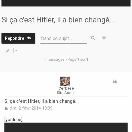
r
Si ça c'est Hitler, il a bien changé...
Rechercher
Recherche 
Dans ce sujet…
Répondre
4 messages • Page
1
sur
1
Cerbere
Site Admin
Si ça c'est Hitler, il a bien changé...
M
dim. 2 févr. 2014 18:09
e
s
[youtube]
s
a