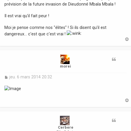
s
prévision de la future invasion de Dieudonné Mbala Mbala !
a
g
Il est vrai qu'il fait peur !
e
Moi je pense comme nos "élites" ! Si ils disent qu'il est
dangereux... c'est que c'est vrai !
t
morei
M
jeu. 6 mars 2014 20:32
e
s
s
a
g
e
t
Cerbere