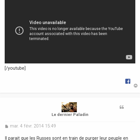
g
e
[/youtube]
t
Le dernier Paladin
M
mar. 4 févr. 2014 15:49
e
s
Il parait que les Russes sont en train de purger leur peuple en