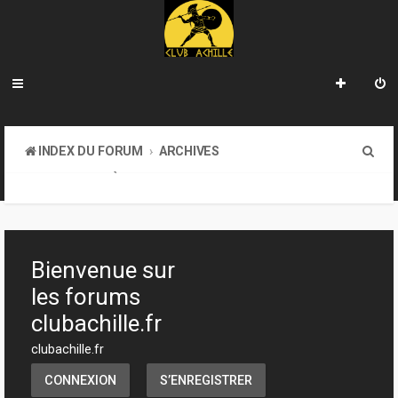
R
INDEX DU FORUM
ARCHIVES
e
LA BIBLIOTHÈQUE
c
h
e
Bienvenue sur
r
les forums
c
clubachille.fr
h
clubachille.fr
e
CONNEXION
S’ENREGISTRER