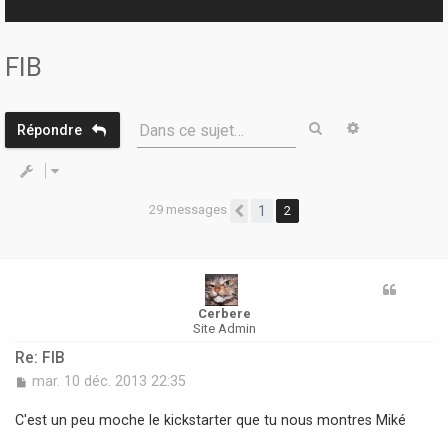
r
FIB
Rechercher
Recherche 
Dans ce sujet…
Répondre
29 messages
1
2
Précédente
Cerbere
Site Admin
Re: FIB
M
mar. 10 déc. 2013 22:35
e
s
C'est un peu moche le kickstarter que tu nous montres Miké
s
a