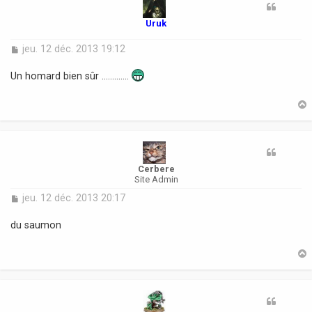
Uruk
M
jeu. 12 déc. 2013 19:12
e
s
Un homard bien sûr .............
s
a
g
e
t
Cerbere
Site Admin
M
jeu. 12 déc. 2013 20:17
e
s
du saumon
s
a
g
e
t