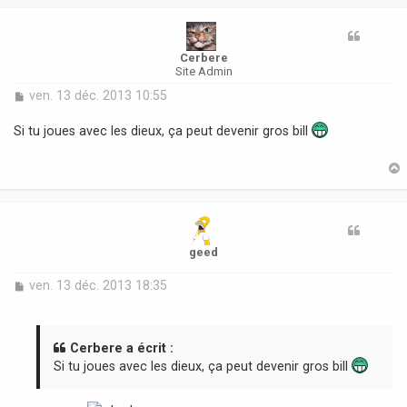
t
Cerbere
Site Admin
M
ven. 13 déc. 2013 10:55
e
s
Si tu joues avec les dieux, ça peut devenir gros bill
s
a
g
e
t
geed
M
ven. 13 déc. 2013 18:35
e
s
s
a
Cerbere a écrit :
g
Si tu joues avec les dieux, ça peut devenir gros bill
e