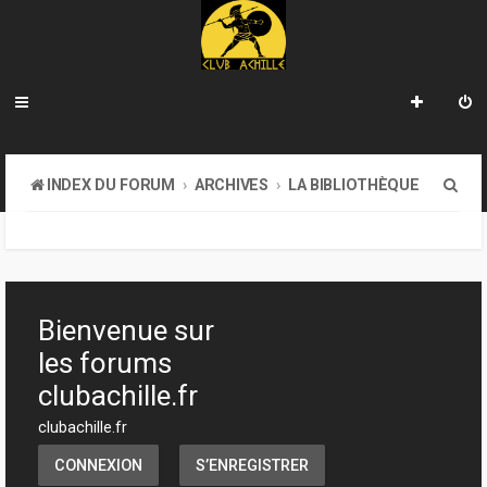
R
INDEX DU FORUM
ARCHIVES
LA BIBLIOTHÈQUE
e
c
h
e
Bienvenue sur
r
les forums
c
clubachille.fr
h
clubachille.fr
e
CONNEXION
S’ENREGISTRER