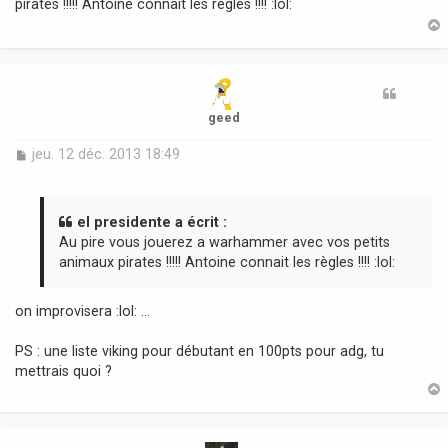
pirates !!!!! Antoine connait les règles !!!! :lol:
a
g
e
t
geed
M
jeu. 12 déc. 2013 18:49
e
s
s
a
el presidente a écrit :
g
Au pire vous jouerez a warhammer avec vos petits
e
animaux pirates !!!!! Antoine connait les règles !!!! :lol:
on improvisera :lol: ...
PS : une liste viking pour débutant en 100pts pour adg, tu
mettrais quoi ?
t