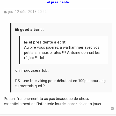
el presidente
M
jeu. 12 déc. 2013 20:22
e
s
s
a
geed a écrit :
g
e
el presidente a écrit :
Au pire vous jouerez a warhammer avec vos
petits animaux pirates !!!!! Antoine connait les
règles !!!! :lol:
on improvisera :lol: ...
PS : une liste viking pour débutant en 100pts pour adg,
tu mettrais quoi ?
Pouah, franchement tu as pas beaucoup de choix,
essentiellement de l'infanterie lourde, assez chiant a jouer......