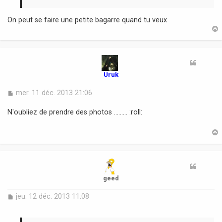
On peut se faire une petite bagarre quand tu veux
t
Uruk
M
mer. 11 déc. 2013 21:06
e
s
N'oubliez de prendre des photos ......... :roll:
s
a
g
e
t
geed
M
jeu. 12 déc. 2013 11:08
e
s
s