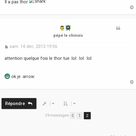
Il a pas thor
t
pépé le chinois
M
sam. 14 déc. 2013 19:56
e
s
attention quelque fois le thor tue :lol: :lol: :lol:
s
a
g
ok je :arrow:
e
t
Répondre
29 messages
1
2
Précédente