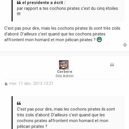
a
el presidente a écrit :
g
par rapport a tes cochons pirates c'est du cinq étoiles
e
!!!!
C'est pas pour dire, mais les cochons pirates ils sont très zolis
d'abord. D'ailleurs c'est quand que les cochons pirates
affrontent mon homard et mon pélican pirates ?
t
Cerbere
Site Admin
M
mer. 11 déc. 2013 13:21
e
s
s
a
g
C'est pas pour dire, mais les cochons pirates ils sont
e
très zolis d'abord. D'ailleurs c'est quand que les
cochons pirates affrontent mon homard et mon
pélican pirates ?