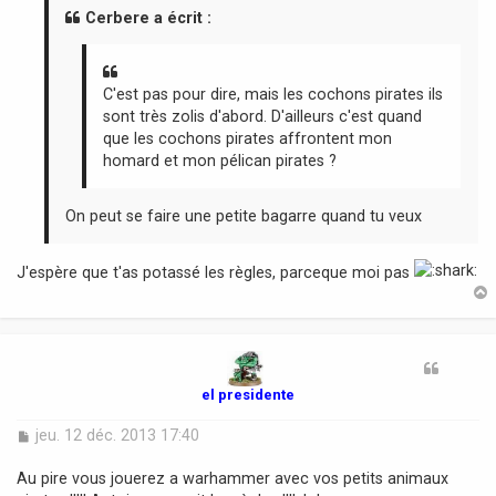
a
Cerbere a écrit :
g
e
C'est pas pour dire, mais les cochons pirates ils
sont très zolis d'abord. D'ailleurs c'est quand
que les cochons pirates affrontent mon
homard et mon pélican pirates ?
On peut se faire une petite bagarre quand tu veux
J'espère que t'as potassé les règles, parceque moi pas
t
el presidente
M
jeu. 12 déc. 2013 17:40
e
s
Au pire vous jouerez a warhammer avec vos petits animaux
s