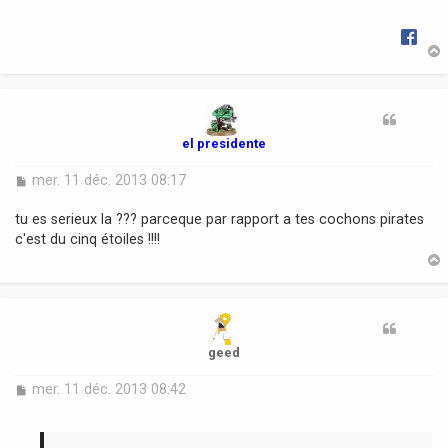
g
e
t
el presidente
M
mer. 11 déc. 2013 08:17
e
s
tu es serieux la ??? parceque par rapport a tes cochons pirates
s
c'est du cinq étoiles !!!!
a
g
e
t
geed
M
mer. 11 déc. 2013 08:42
e
s
s