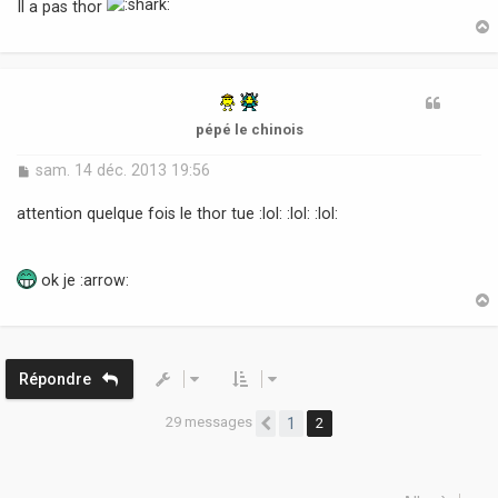
Il a pas thor
t
pépé le chinois
M
sam. 14 déc. 2013 19:56
e
s
attention quelque fois le thor tue :lol: :lol: :lol:
s
a
g
ok je :arrow:
e
t
Répondre
29 messages
1
2
Précédente