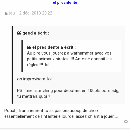
el presidente
M
jeu. 12 déc. 2013 20:22
e
s
s
a
geed a écrit :
g
e
el presidente a écrit :
Au pire vous jouerez a warhammer avec vos
petits animaux pirates !!!!! Antoine connait les
règles !!!! :lol:
on improvisera :lol: ...
PS : une liste viking pour débutant en 100pts pour adg,
tu mettrais quoi ?
Pouah, franchement tu as pas beaucoup de choix,
essentiellement de l'infanterie lourde, assez chiant a jouer......