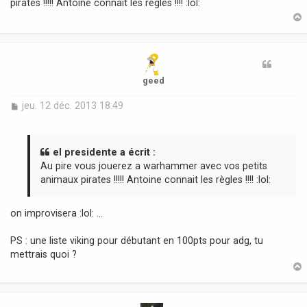
pirates !!!!! Antoine connait les règles !!!! :lol:
a
g
e
t
geed
M
jeu. 12 déc. 2013 18:49
e
s
s
a
el presidente a écrit :
g
Au pire vous jouerez a warhammer avec vos petits
e
animaux pirates !!!!! Antoine connait les règles !!!! :lol:
on improvisera :lol: ...
PS : une liste viking pour débutant en 100pts pour adg, tu
mettrais quoi ?
t