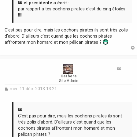
a
el presidente a écrit :
g
par rapport a tes cochons pirates c'est du cinq étoiles
e
!!!!
C'est pas pour dire, mais les cochons pirates ils sont très zolis
d'abord. D'ailleurs c'est quand que les cochons pirates
affrontent mon homard et mon pélican pirates ?
t
Cerbere
Site Admin
M
mer. 11 déc. 2013 13:21
e
s
s
a
g
C'est pas pour dire, mais les cochons pirates ils sont
e
très zolis d'abord. D'ailleurs c'est quand que les
cochons pirates affrontent mon homard et mon
pélican pirates ?