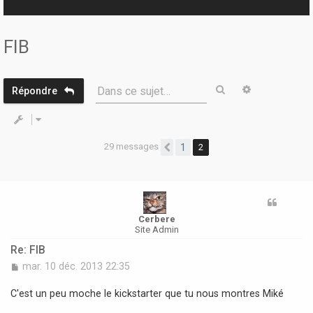
r
FIB
Rechercher
Recherche 
Dans ce sujet…
Répondre
29 messages
1
2
Précédente
Cerbere
Site Admin
Re: FIB
M
mar. 10 déc. 2013 22:35
e
s
C'est un peu moche le kickstarter que tu nous montres Miké
s
a