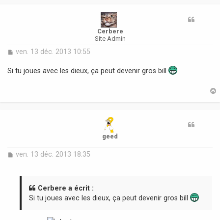
t
Cerbere
Site Admin
M
ven. 13 déc. 2013 10:55
e
s
Si tu joues avec les dieux, ça peut devenir gros bill
s
a
g
e
t
geed
M
ven. 13 déc. 2013 18:35
e
s
s
a
Cerbere a écrit :
g
Si tu joues avec les dieux, ça peut devenir gros bill
e