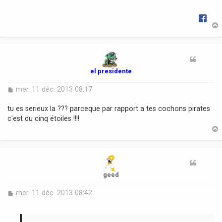
g
e
t
el presidente
M
mer. 11 déc. 2013 08:17
e
s
tu es serieux la ??? parceque par rapport a tes cochons pirates
s
c'est du cinq étoiles !!!!
a
g
e
t
geed
M
mer. 11 déc. 2013 08:42
e
s
s