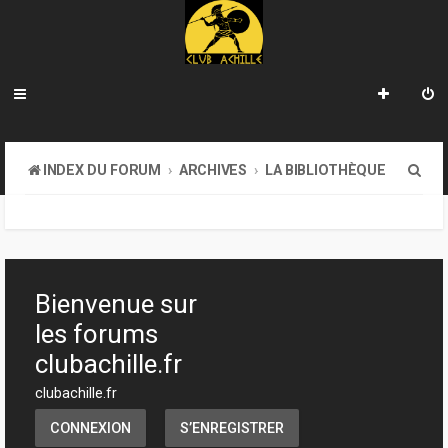
R
INDEX DU FORUM
ARCHIVES
LA BIBLIOTHÈQUE
e
c
h
e
Bienvenue sur
r
les forums
c
clubachille.fr
h
clubachille.fr
e
CONNEXION
S’ENREGISTRER