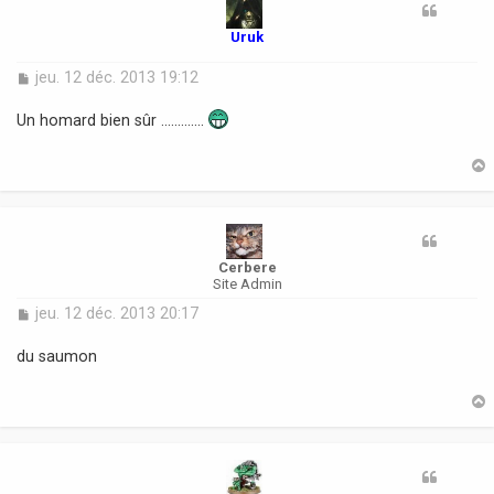
Uruk
M
jeu. 12 déc. 2013 19:12
e
s
Un homard bien sûr .............
s
a
g
e
t
Cerbere
Site Admin
M
jeu. 12 déc. 2013 20:17
e
s
du saumon
s
a
g
e
t