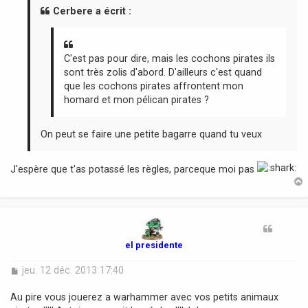
a
Cerbere a écrit :
g
e
C'est pas pour dire, mais les cochons pirates ils
sont très zolis d'abord. D'ailleurs c'est quand
que les cochons pirates affrontent mon
homard et mon pélican pirates ?
On peut se faire une petite bagarre quand tu veux
J'espère que t'as potassé les règles, parceque moi pas
t
el presidente
M
jeu. 12 déc. 2013 17:40
e
s
Au pire vous jouerez a warhammer avec vos petits animaux
s