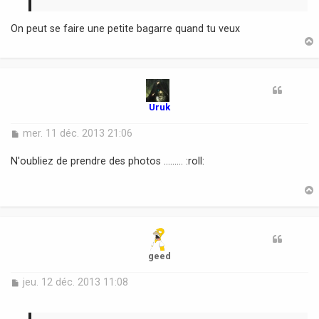
On peut se faire une petite bagarre quand tu veux
t
Uruk
M
mer. 11 déc. 2013 21:06
e
s
N'oubliez de prendre des photos ......... :roll:
s
a
g
e
t
geed
M
jeu. 12 déc. 2013 11:08
e
s
s