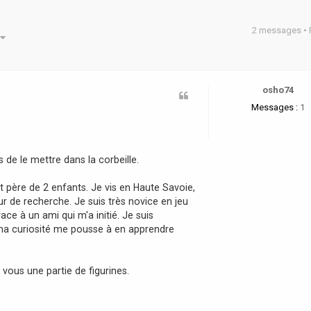
2 messages •
he avancée
osho74
Messages :
1
 de le mettre dans la corbeille.
et père de 2 enfants. Je vis en Haute Savoie,
ur de recherche. Je suis très novice en jeu
ce à un ami qui m'a initié. Je suis
 ma curiosité me pousse à en apprendre
 vous une partie de figurines.