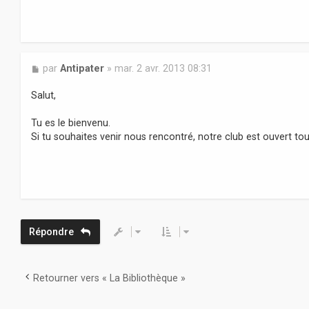
M
par
Antipater
»
mar. 2 avr. 2013 08:31
e
s
Salut,
s
a
Tu es le bienvenu.
g
Si tu souhaites venir nous rencontré, notre club est ouvert tous
e
Répondre
Retourner vers « La Bibliothèque »