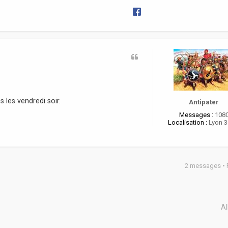
 les vendredi soir.
Antipater
Messages :
108
Localisation :
Lyon 
2 messages •
Al