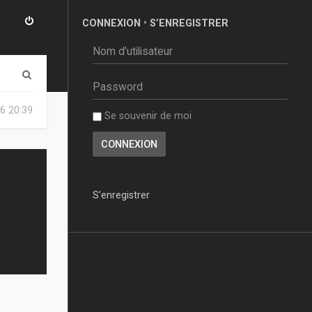
CONNEXION
•
S’ENREGISTRER
R
e
6 20:39
Se souvenir de moi
c
h
e
r
S’enregistrer
c
h
e
r