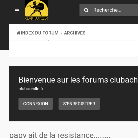
INDEX DU FORUM
ARCHIVES
LA BIBLIOTHÈQUE
Bienvenue sur les forums clubachil
clubachille.fr
CONNEXION
S’ENREGISTRER
papy ait de la resistance.........