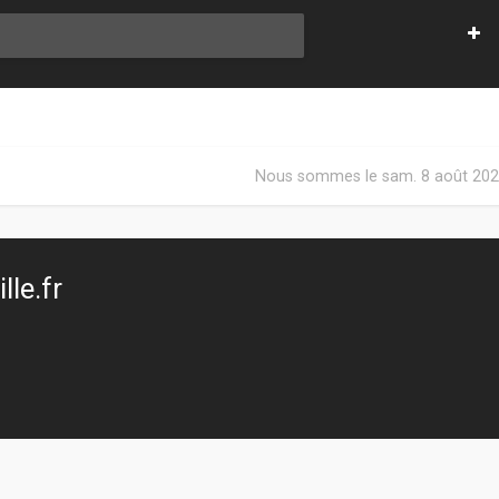
Nous sommes le sam. 8 août 202
le.fr