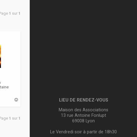
 Page
1
sur
1
6
taine
H
LIEU DE RENDEZ-VOUS
a
u
Maison des Associations
t
13 rue Antoine Fonlupt
 Page
1
sur
1
69008 Lyon
Le Vendredi soir à partir de 18h30
m