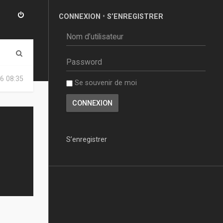
CONNEXION
•
S’ENREGISTRER
R
e
6 08:35
Se souvenir de moi
c
h
e
r
S’enregistrer
c
h
e
r