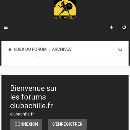
R
INDEX DU FORUM
ARCHIVES
e
LA BIBLIOTHÈQUE
c
h
e
Bienvenue sur
r
les forums
c
clubachille.fr
h
clubachille.fr
e
CONNEXION
S’ENREGISTRER