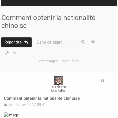
r
Comment obtenir la nationalité
chinoise
Rechercher
Recherche 
Dans ce sujet…
Répondre
2 messages • Page
1
sur
1
Cerbere
Site Admin
Comment obtenir la nationalité chinoise
M
ven. 9 nov. 2012 09:41
e
s
s