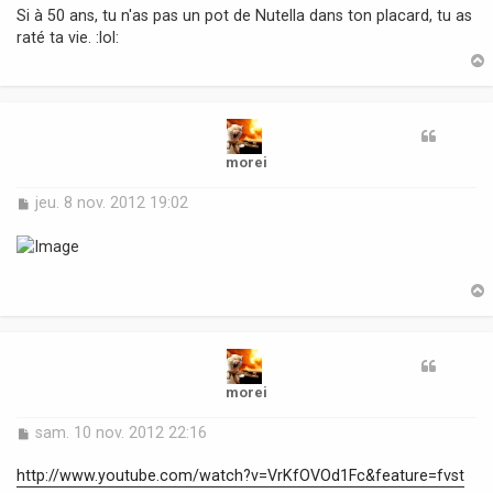
s
Si à 50 ans, tu n'as pas un pot de Nutella dans ton placard, tu as
s
raté ta vie. :lol:
a
g
e
t
morei
M
jeu. 8 nov. 2012 19:02
e
s
s
a
g
e
t
morei
M
sam. 10 nov. 2012 22:16
e
s
http://www.youtube.com/watch?v=VrKfOVOd1Fc&feature=fvst
s