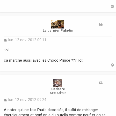
a
g
e
t
Le dernier Paladin
M
lun. 12 nov. 2012 09:11
e
s
:lol:
s
a
ça marche aussi avec les Choco Prince ??? :lol:
g
e
t
Cerbere
Site Admin
M
lun. 12 nov. 2012 09:24
e
s
A noter qu'une fois l'huile dissociée, il suffit de mélanger
s
énergiquement et hop! on a du nutella comme neuf et on se