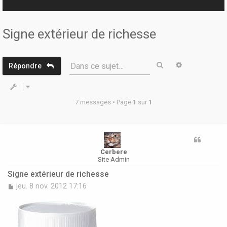
r
Signe extérieur de richesse
Rechercher
Recherche 
Dans ce sujet…
Répondre
7 messages • Page
1
sur
1
Cerbere
Site Admin
Signe extérieur de richesse
M
jeu. 8 nov. 2012 17:16
e
s
s
a