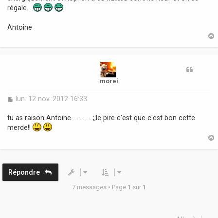
a
régale...
g
e
Antoine
t
morei
M
lun. 12 nov. 2012 16:33
e
s
tu as raison Antoine...............;;le pire c'est que c'est bon cette
s
merde!!
a
g
e
t
Répondre
7 messages • Page
1
sur
1