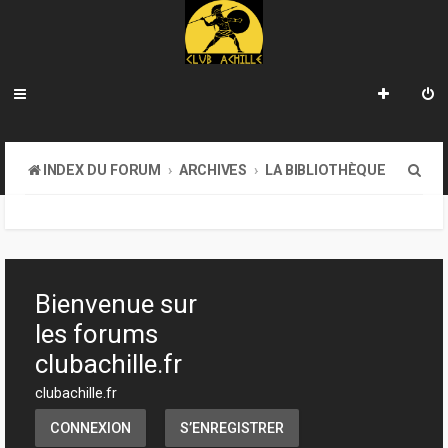
R
INDEX DU FORUM
ARCHIVES
LA BIBLIOTHÈQUE
e
c
h
e
Bienvenue sur
r
les forums
c
clubachille.fr
h
clubachille.fr
e
CONNEXION
S’ENREGISTRER