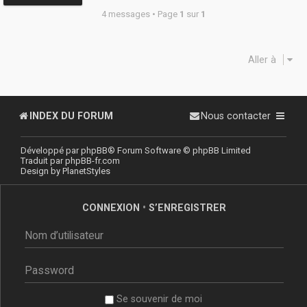
4 messages • Page
1
sur
1
Aller à
INDEX DU FORUM
Nous contacter
Développé par
phpBB
® Forum Software © phpBB Limited
Traduit par
phpBB-fr.com
Design by
PlanetStyles
CONNEXION
•
S’ENREGISTRER
Se souvenir de moi