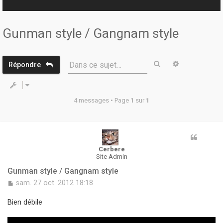
r
Gunman style / Gangnam style
Rechercher
Recherche 
Dans ce sujet…
Répondre
4 messages • Page
1
sur
1
Cerbere
Site Admin
Gunman style / Gangnam style
M
sam. 27 oct. 2012 18:18
e
s
Bien débile
s
a