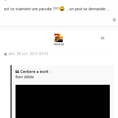
e
s
est ce vraiment une parodie ???
.....on peut se demander.....
s
a
g
e
t
morei
M
dim. 28 oct. 2012 09:43
e
s
s
a
Cerbere a écrit :
g
Bien débile
e