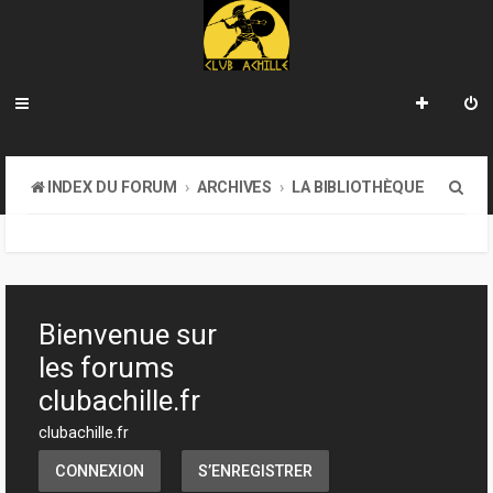
R
INDEX DU FORUM
ARCHIVES
LA BIBLIOTHÈQUE
e
c
h
e
Bienvenue sur
r
les forums
c
clubachille.fr
h
clubachille.fr
e
CONNEXION
S’ENREGISTRER