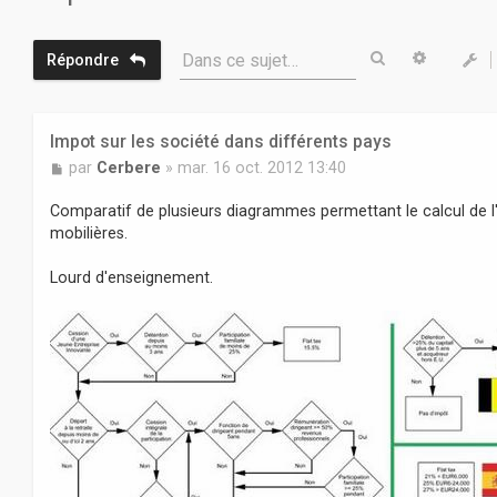
Rechercher
Recherc
Dans ce sujet…
Répondre
Impot sur les société dans différents pays
M
par
Cerbere
»
mar. 16 oct. 2012 13:40
e
s
Comparatif de plusieurs diagrammes permettant le calcul de l'
s
mobilières.
a
g
Lourd d'enseignement.
e