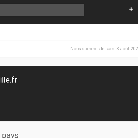
Nous sommes le sam. 8 août 202
le.fr
s pays