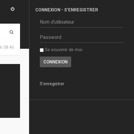
CONNEXION
•
S’ENREGISTRER
R
e
6 08:46
Se souvenir de moi
c
h
e
r
S’enregistrer
c
h
e
r