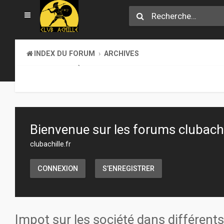
INDEX DU FORUM
ARCHIVES
LA BIBLIOTHÈQUE
Bienvenue sur les forums clubachil
clubachille.fr
CONNEXION
S’ENREGISTRER
Impot sur les société dans différent