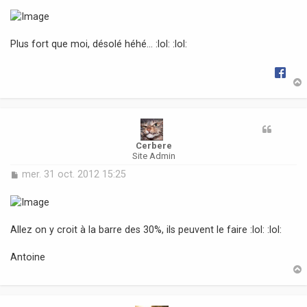
Plus fort que moi, désolé héhé... :lol: :lol:
t
Cerbere
Site Admin
M
mer. 31 oct. 2012 15:25
e
s
s
a
Allez on y croit à la barre des 30%, ils peuvent le faire :lol: :lol:
g
e
Antoine
t