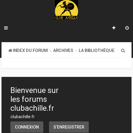
R
INDEX DU FORUM
ARCHIVES
LA BIBLIOTHÈQUE
e
c
h
e
Bienvenue sur
r
les forums
c
clubachille.fr
h
clubachille.fr
e
CONNEXION
S’ENREGISTRER