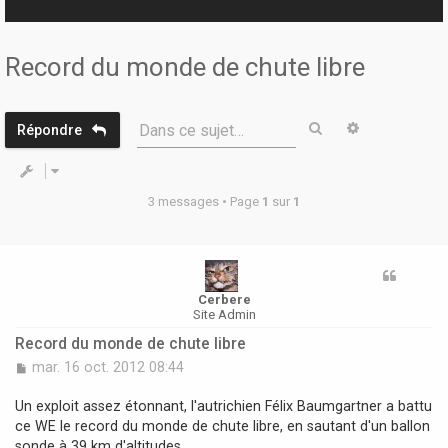
r
Record du monde de chute libre
Rechercher
Recherche 
Dans ce sujet…
Répondre
3 messages • Page
1
sur
1
Cerbere
Site Admin
Record du monde de chute libre
M
mar. 16 oct. 2012 08:44
e
s
Un exploit assez étonnant, l'autrichien Félix Baumgartner a battu
s
ce WE le record du monde de chute libre, en sautant d'un ballon
a
sonde à 39 km d'altitudes.