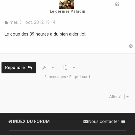
Le dernier Paladin
M
mer. 31 oct. 2012 18:14
e
s
Le coup des 39 heures a du bien aider :lol:
s
a
g
e
t
Répondre
3 messages • Page
1
sur
1
Aller à
INDEX DU FORUM
Nous contacter