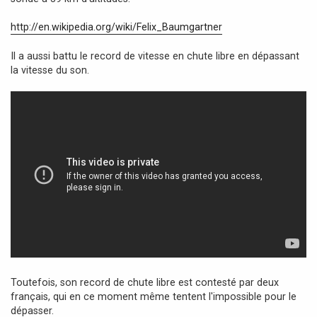
g
e
http://en.wikipedia.org/wiki/Felix_Baumgartner
Il a aussi battu le record de vitesse en chute libre en dépassant
la vitesse du son.
Toutefois, son record de chute libre est contesté par deux
français, qui en ce moment même tentent l'impossible pour le
dépasser.