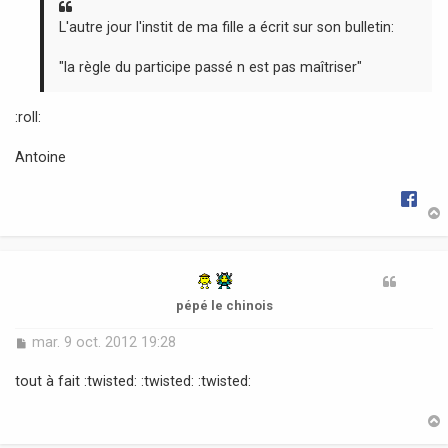
g
e
L'autre jour l'instit de ma fille a écrit sur son bulletin:
"la règle du participe passé n est pas maîtriser"
:roll:
Antoine
t
pépé le chinois
M
mar. 9 oct. 2012 19:28
e
s
tout à fait :twisted: :twisted: :twisted:
s
a
g
e