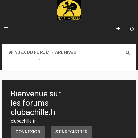
R
INDEX DU FORUM
ARCHIVES
e
LA BIBLIOTHÈQUE
c
h
e
Bienvenue sur
r
les forums
c
clubachille.fr
h
clubachille.fr
e
CONNEXION
S’ENREGISTRER