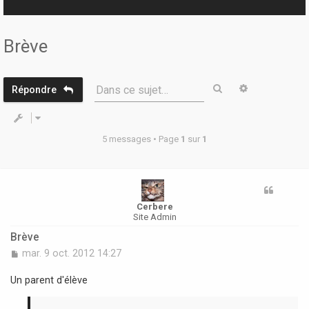
r
Brève
Rechercher
Recherche 
Dans ce sujet…
Répondre
5 messages • Page
1
sur
1
Cerbere
Site Admin
Brève
M
mar. 9 oct. 2012 14:27
e
s
Un parent d'élève
s
a