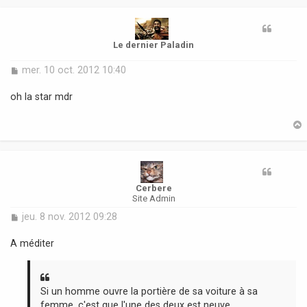
t
Le dernier Paladin
M
mer. 10 oct. 2012 10:40
e
s
oh la star mdr
s
a
g
e
t
Cerbere
Site Admin
M
jeu. 8 nov. 2012 09:28
e
s
A méditer
s
a
g
e
Si un homme ouvre la portière de sa voiture à sa
femme, c'est que l'une des deux est neuve...