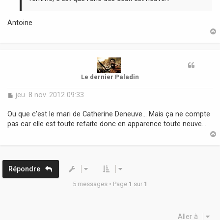
Antoine
t
Le dernier Paladin
M
jeu. 8 nov. 2012 09:33
e
s
Ou que c'est le mari de Catherine Deneuve... Mais ça ne compte
s
pas car elle est toute refaite donc en apparence toute neuve...
a
g
e
t
Répondre
5 messages • Page
1
sur
1
Aller à