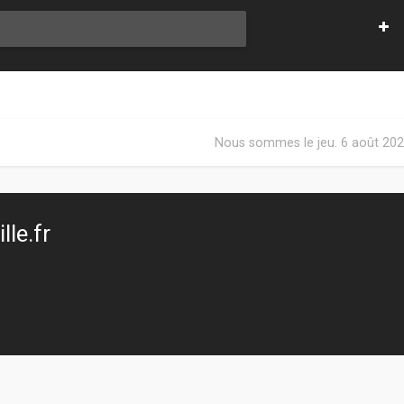
Nous sommes le jeu. 6 août 202
le.fr