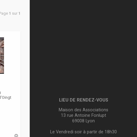
 Page
1
sur
1
8
d'Oingt
LIEU DE RENDEZ-VOUS
Maison des Associations
13 rue Antoine Fonlupt
69008 Lyon
Le Vendredi soir à partir de 18h30
H