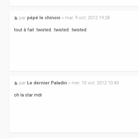
M
par
pépé le chinois
»
mar. 9 oct. 2012 19:28
e
s
tout à fait :twisted: :twisted: :twisted:
s
a
g
e
M
par
Le dernier Paladin
»
mer. 10 oct. 2012 10:40
e
s
oh la star mdr
s
a
g
e