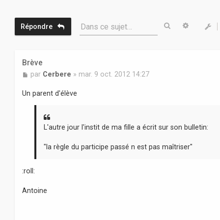
Rechercher
Recherc
Dans ce sujet…
Répondre
Brève
M
par
Cerbere
»
mar. 9 oct. 2012 14:27
e
s
Un parent d'élève
s
a
g
e
L'autre jour l'instit de ma fille a écrit sur son bulletin:
"la règle du participe passé n est pas maîtriser"
:roll:
Antoine