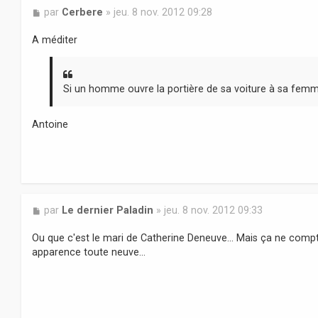
M
par
Cerbere
»
jeu. 8 nov. 2012 09:28
e
s
A méditer
s
a
g
e
Si un homme ouvre la portière de sa voiture à sa femme,
Antoine
M
par
Le dernier Paladin
»
jeu. 8 nov. 2012 09:33
e
s
Ou que c'est le mari de Catherine Deneuve... Mais ça ne compt
s
apparence toute neuve...
a
g
e