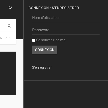
CONNEXION
•
S’ENREGISTRER
R
e
6 17:39
Se souvenir de moi
c
h
e
r
S’enregistrer
c
h
e
r