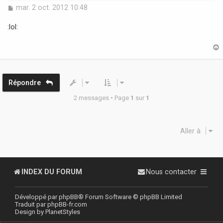
M
mar. 2 oct. 2012 10:48
e
s
:lol:
s
a
g
e
t
Répondre
2 messages • Page
1
sur
1
Aller à
INDEX DU FORUM
Nous contacter
Développé par
phpBB
® Forum Software © phpBB Limited
Traduit par
phpBB-fr.com
Design by
PlanetStyles