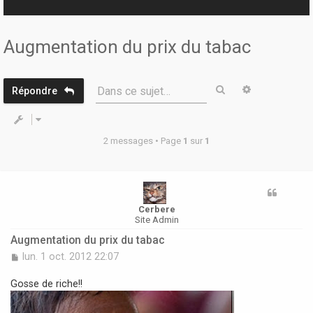
r
Augmentation du prix du tabac
Rechercher
Recherche 
Dans ce sujet…
Répondre
2 messages • Page
1
sur
1
Cerbere
Site Admin
Augmentation du prix du tabac
M
lun. 1 oct. 2012 22:07
e
s
Gosse de riche!!
s
a