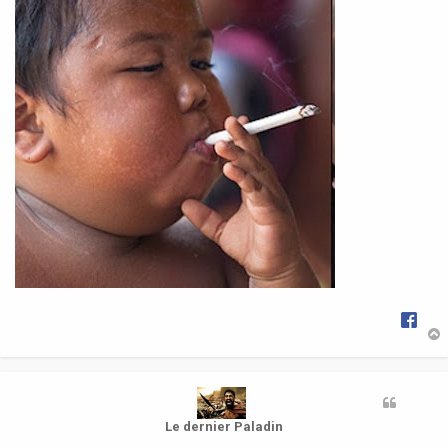
g
e
t
Le dernier Paladin