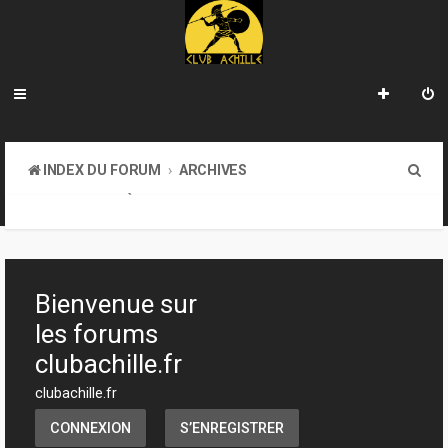
R
INDEX DU FORUM
ARCHIVES
e
LA BIBLIOTHÈQUE
c
h
e
Bienvenue sur
r
les forums
c
clubachille.fr
h
clubachille.fr
e
CONNEXION
S’ENREGISTRER