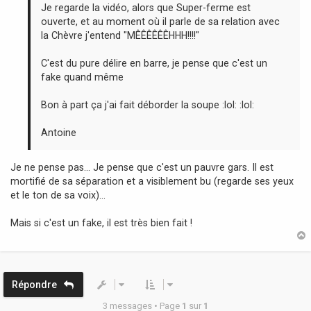
g
Je regarde la vidéo, alors que Super-ferme est
e
ouverte, et au moment où il parle de sa relation avec
la Chèvre j'entend "MÊÊÊÊÊÊHHH!!!!"
C'est du pure délire en barre, je pense que c'est un
fake quand même
Bon à part ça j'ai fait déborder la soupe :lol: :lol:
Antoine
Je ne pense pas... Je pense que c'est un pauvre gars. Il est
mortifié de sa séparation et a visiblement bu (regarde ses yeux
et le ton de sa voix)...
Mais si c'est un fake, il est très bien fait !
t
Répondre
3 messages • Page
1
sur
1