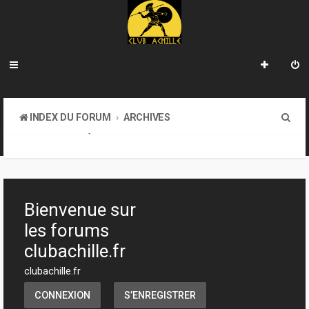
R
INDEX DU FORUM
ARCHIVES
e
LA BIBLIOTHÈQUE
c
h
e
Bienvenue sur
r
les forums
c
clubachille.fr
h
clubachille.fr
e
CONNEXION
S’ENREGISTRER