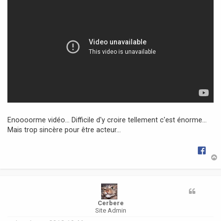
a
g
e
Enoooorme vidéo... Difficile d'y croire tellement c'est énorme...
Mais trop sincère pour être acteur...
t
Cerbere
Site Admin