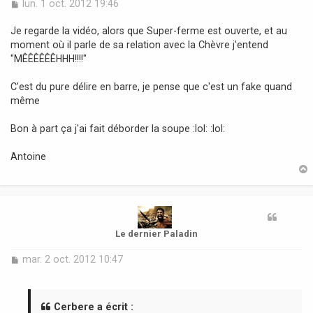
M
lun. 1 oct. 2012 19:46
e
s
Je regarde la vidéo, alors que Super-ferme est ouverte, et au
s
moment où il parle de sa relation avec la Chèvre j'entend
a
"MÊÊÊÊÊÊHHH!!!!"
g
e
C'est du pure délire en barre, je pense que c'est un fake quand
même
Bon à part ça j'ai fait déborder la soupe :lol: :lol:
Antoine
t
Le dernier Paladin
M
mar. 2 oct. 2012 10:47
e
s
s
a
Cerbere a écrit :