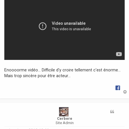
a
g
e
Enoooorme vidéo... Difficile d'y croire tellement c'est énorme...
Mais trop sincère pour être acteur...
t
Cerbere
Site Admin