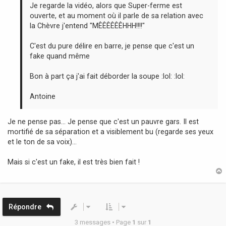
g
Je regarde la vidéo, alors que Super-ferme est
e
ouverte, et au moment où il parle de sa relation avec
la Chèvre j'entend "MÊÊÊÊÊÊHHH!!!!"
C'est du pure délire en barre, je pense que c'est un
fake quand même
Bon à part ça j'ai fait déborder la soupe :lol: :lol:
Antoine
Je ne pense pas... Je pense que c'est un pauvre gars. Il est
mortifié de sa séparation et a visiblement bu (regarde ses yeux
et le ton de sa voix)...
Mais si c'est un fake, il est très bien fait !
t
Répondre
3 messages • Page
1
sur
1