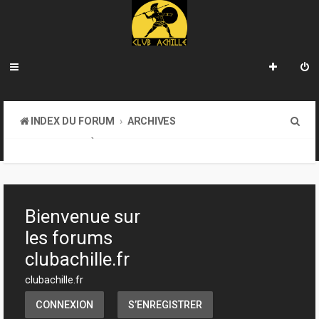
R
INDEX DU FORUM
ARCHIVES
e
LA BIBLIOTHÈQUE
c
h
e
Bienvenue sur
r
les forums
c
clubachille.fr
h
clubachille.fr
e
CONNEXION
S’ENREGISTRER