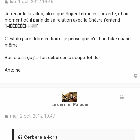
M
lun. 1 oct. 2012 19:46
e
s
Je regarde la vidéo, alors que Super-ferme est ouverte, et au
s
moment où il parle de sa relation avec la Chèvre j'entend
a
"MÊÊÊÊÊÊHHH!!!!"
g
e
C'est du pure délire en barre, je pense que c'est un fake quand
même
Bon à part ça j'ai fait déborder la soupe :lol: :lol:
Antoine
t
Le dernier Paladin
M
mar. 2 oct. 2012 10:47
e
s
s
a
Cerbere a écrit :