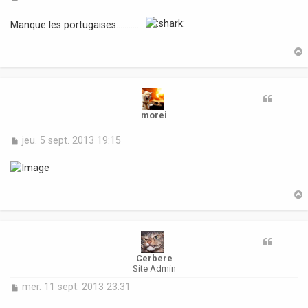
e
s
Manque les portugaises.............
s
a
g
e
t
morei
M
jeu. 5 sept. 2013 19:15
e
s
s
a
g
e
t
Cerbere
Site Admin
M
mer. 11 sept. 2013 23:31
e