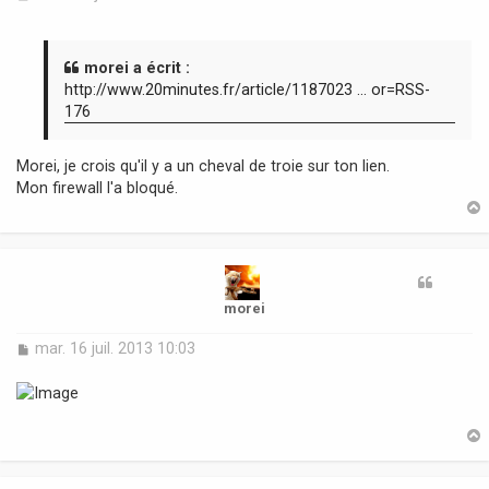
e
s
s
a
morei a écrit :
g
http://www.20minutes.fr/article/1187023 ... or=RSS-
e
176
Morei, je crois qu'il y a un cheval de troie sur ton lien.
Mon firewall l'a bloqué.
t
morei
M
mar. 16 juil. 2013 10:03
e
s
s
a
g
e
t