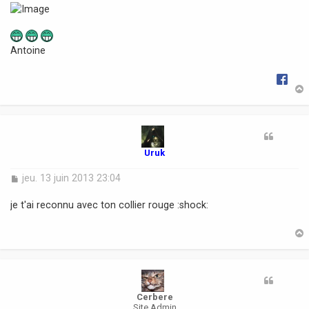
g
e
Antoine
t
Uruk
M
jeu. 13 juin 2013 23:04
e
s
je t'ai reconnu avec ton collier rouge :shock:
s
a
g
e
t
Cerbere
Site Admin