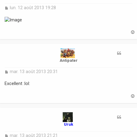
M
lun. 12 août 2013 19:28
e
s
s
a
g
e
t
Antipater
M
mar. 13 août 2013 20:31
e
s
Excellent :lol:
s
a
g
e
t
Uruk
M
mar. 13 août 2013 21:21