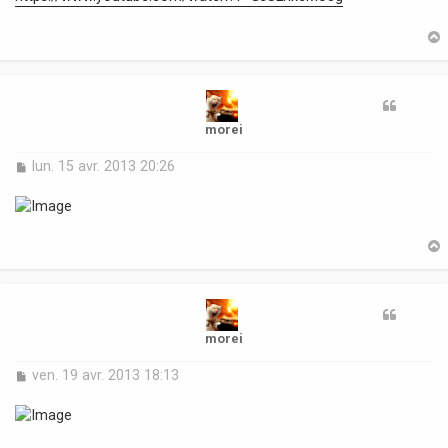
s
a
g
e
t
morei
M
lun. 15 avr. 2013 20:26
e
s
s
a
g
e
t
morei
M
ven. 19 avr. 2013 18:13
e
s
s
a