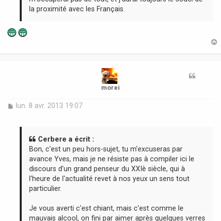
la proximité avec les Français.
t
morei
M
lun. 8 avr. 2013 19:07
e
s
s
a
Cerbere a écrit :
g
Bon, c'est un peu hors-sujet, tu m'excuseras par
e
avance Yves, mais je ne résiste pas à compiler ici le
discours d'un grand penseur du XXIè siècle, qui à
l'heure de l'actualité revet à nos yeux un sens tout
particulier.
Je vous averti c'est chiant, mais c'est comme le
mauvais alcool, on fini par aimer après quelques verres