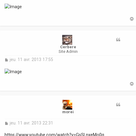
s
s
a
g
e
t
Cerbere
Site Admin
M
jeu. 11 avr. 2013 17:55
e
s
s
a
g
e
t
morei
M
jeu. 11 avr. 2013 22:31
e
s
https://www.youtube.com/watch?v=GsSLnxeMo0g