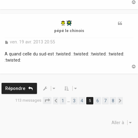
g
e
t
pépé le chinois
M
ven. 19 avr. 2013 20:55
e
s
A quand celle du sud-est :twisted: :twisted: :twisted: :twisted:
s
:twisted:
a
g
e
t
Répondre
113 messages
Page
5
sur
8
1
3
4
5
6
7
8
…
Précédente
Suivan
Aller à