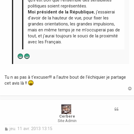
politiques soient représentées.
Moi président de la République
, j'essaierai
d'avoir de la hauteur de vue, pour fixer les
grandes orientations, les grandes impulsions,
mais en même temps je ne m'occuperai pas de
tout, et j'aurai toujours le souci de la proximité
avec les Français.
Tu n as pas à t'excuser!!! a l'autre bout de l’échiquier je partage
cet avis là !!
t
Cerbere
Site Admin
M
jeu. 11 avr. 2013 13:15
e