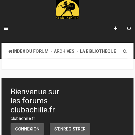
R
INDEX DU FORUM
ARCHIVES
LA BIBLIOTHÈQUE
e
c
h
e
Bienvenue sur
r
les forums
c
clubachille.fr
h
clubachille.fr
e
CONNEXION
S’ENREGISTRER