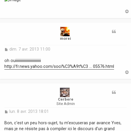
s
a
g
e
t
morei
M
dim. 7 avr. 2013 11:00
e
s
oh ouiiiiiiiiiiiiiiiiiiiiiiiiiiiii
s
http://fr.news.yahoo.com/soci%C3%A9t%C3 ... 05576.html
a
g
e
t
Cerbere
Site Admin
M
lun. 8 avr. 2013 18:01
e
s
Bon, c'est un peu hors-sujet, tu m'excuseras par avance Yves,
s
mais je ne résiste pas à compiler ici le discours d'un grand