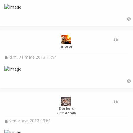
s
s
a
g
e
t
morei
M
dim. 31 mars 2013 11:54
e
s
s
a
g
e
t
Cerbere
Site Admin
M
ven. 5 avr. 2013 09:51
e
s