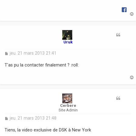
g
e
t
Uruk
M
jeu. 21 mars 2013 21:41
e
s
T'as pu la contacter finalement ? :roll:
s
a
g
e
t
Cerbere
Site Admin
M
jeu. 21 mars 2013 21:48
e
s
Tiens, la video exclusive de DSK à New York
s