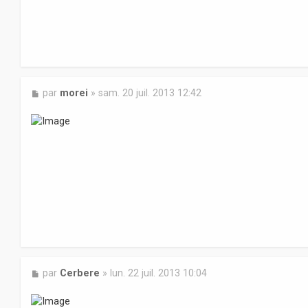
M
par
morei
»
sam. 20 juil. 2013 12:42
e
s
s
a
g
e
M
par
Cerbere
»
lun. 22 juil. 2013 10:04
e
s
s