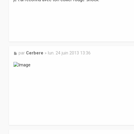
s
a
g
e
M
par
Cerbere
»
lun. 24 juin 2013 13:36
e
s
s
a
g
e