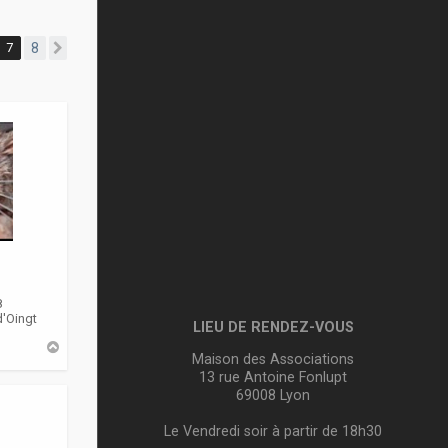
7
8
Suivante
8
d'Oingt
LIEU DE RENDEZ-VOUS
H
Maison des Associations
a
u
13 rue Antoine Fonlupt
t
69008 Lyon
Le Vendredi soir à partir de 18h30