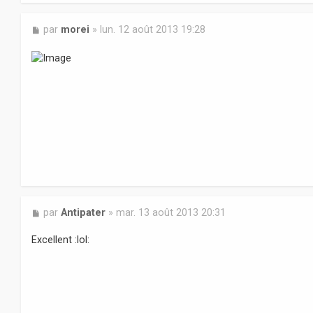
M
par
morei
»
lun. 12 août 2013 19:28
e
s
s
a
g
e
M
par
Antipater
»
mar. 13 août 2013 20:31
e
s
Excellent :lol:
s
a
g
e