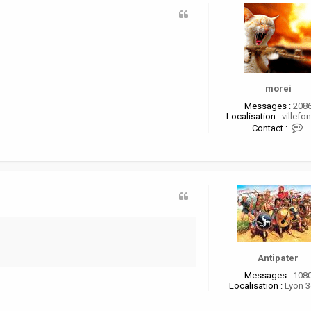
morei
Messages :
208
Localisation :
villefon
C
Contact :
o
n
t
a
c
t
e
r
o
r
e
Antipater
i
Messages :
108
Localisation :
Lyon 