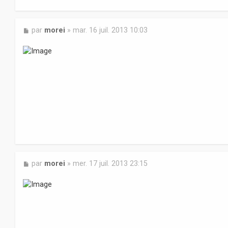
M
par
morei
»
mar. 16 juil. 2013 10:03
e
s
s
a
g
e
M
par
morei
»
mer. 17 juil. 2013 23:15
e
s
s
a
g
e