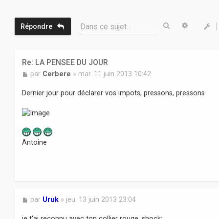
Rechercher
Recherc
Dans ce sujet…
Répondre
Re: LA PENSEE DU JOUR
M
par
Cerbere
»
mar. 11 juin 2013 10:42
e
s
Dernier jour pour déclarer vos impots, pressons, pressons
s
a
g
e
Antoine
M
par
Uruk
»
jeu. 13 juin 2013 23:04
e
s
je t'ai reconnu avec ton collier rouge :shock: