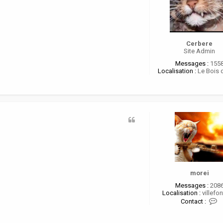
o
r
e
i
Cerbere
Site Admin
Messages :
155
Localisation :
Le Bois 
morei
Messages :
208
Localisation :
villefon
C
Contact :
o
n
t