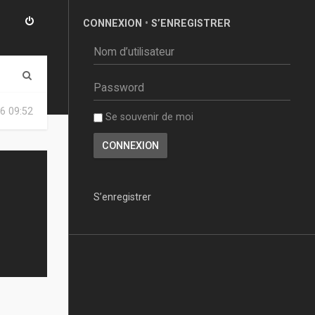
CONNEXION
•
S’ENREGISTRER
R
e
6 09:52
Se souvenir de moi
c
h
e
r
S’enregistrer
c
h
e
r