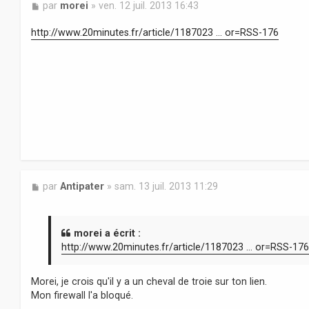
M
par
morei
»
ven. 12 juil. 2013 16:43
e
s
http://www.20minutes.fr/article/1187023 ... or=RSS-176
s
a
g
e
M
par
Antipater
»
sam. 13 juil. 2013 11:29
e
s
s
a
morei a écrit :
g
http://www.20minutes.fr/article/1187023 ... or=RSS-176
e
Morei, je crois qu'il y a un cheval de troie sur ton lien.
Mon firewall l'a bloqué.