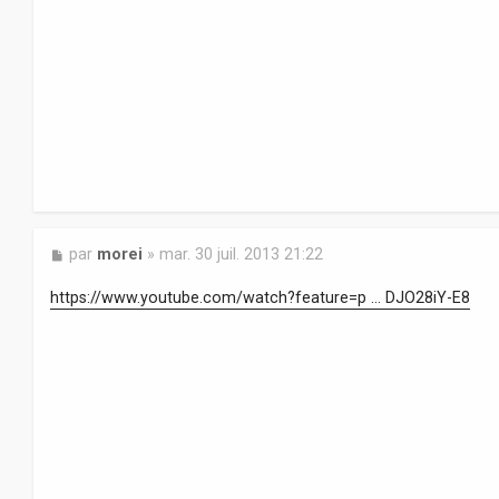
a
g
e
M
par
morei
»
mar. 30 juil. 2013 21:22
e
s
https://www.youtube.com/watch?feature=p ... DJO28iY-E8
s
a
g
e