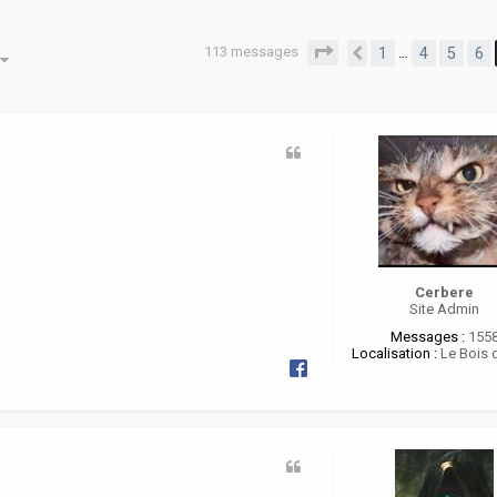
113 messages
Page
7
sur
8
1
4
5
6
…
he avancée
Précédente
Cerbere
Site Admin
Messages :
155
Localisation :
Le Bois 