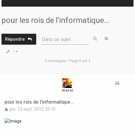
r
pour les rois de l'informatique...
Rechercher
Recherche 
Dans ce sujet…
Répondre
2 messages • Page
1
sur
1
morei
pour les rois de l'informatique...
M
jeu. 13 sept. 2012 20:10
e
s
s
a
g