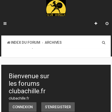
R
INDEX DU FORUM
ARCHIVES
e
LA BIBLIOTHÈQUE
c
h
e
Bienvenue sur
r
les forums
c
clubachille.fr
h
clubachille.fr
e
CONNEXION
S’ENREGISTRER