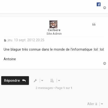
e
t
Cerbere
Site Admin
M
jeu. 13 sept. 2012 20:25
e
s
Une blague très connue dans le monde de l'informatique :lol: :lol:
s
a
Antoine
g
e
t
Répondre
2 messages • Page
1
sur
1
Aller à