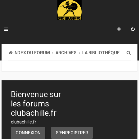
R
INDEX DU FORUM
ARCHIVES
LA BIBLIOTHÈQUE
e
c
h
e
Bienvenue sur
r
les forums
c
clubachille.fr
h
clubachille.fr
e
CONNEXION
S’ENREGISTRER