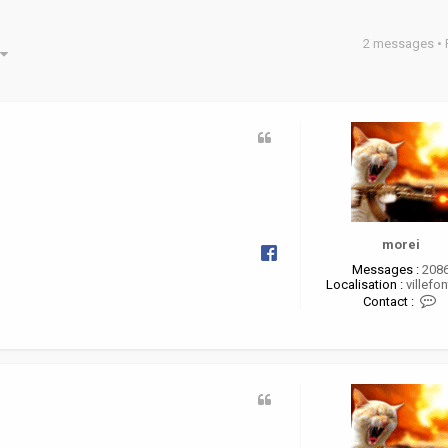
2 messages •
he avancée
morei
Messages :
208
Localisation :
villefon
C
Contact :
o
n
t
a
c
t
e
r