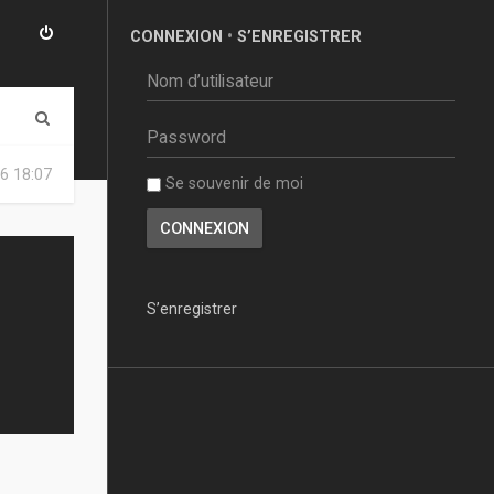
CONNEXION
•
S’ENREGISTRER
R
e
6 18:07
Se souvenir de moi
c
h
e
r
S’enregistrer
c
h
e
r