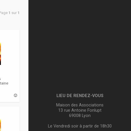
 Page
1
sur
1
6
taine
H
LIEU DE RENDEZ-VOUS
a
u
Maison des Associations
t
13 rue Antoine Fonlupt
69008 Lyon
Le Vendredi soir à partir de 18h30
m