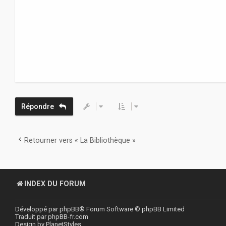
a
g
e
Répondre
Retourner vers « La Bibliothèque »
INDEX DU FORUM
Développé par
phpBB
® Forum Software © phpBB Limited
Traduit par
phpBB-fr.com
Design by
PlanetStyles