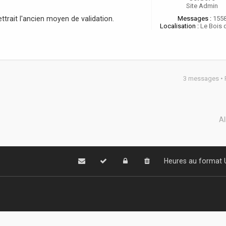
Site Admin
trait l'ancien moyen de validation.
Messages :
155
Localisation :
Le Bois 
3 messages •
Al
Heures au format