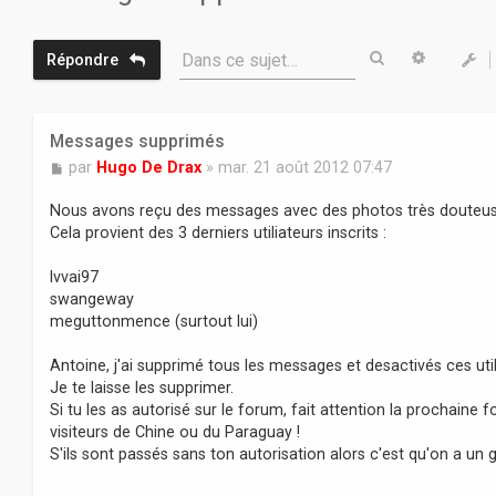
Rechercher
Recherc
Dans ce sujet…
Répondre
Messages supprimés
M
par
Hugo De Drax
»
mar. 21 août 2012 07:47
e
s
Nous avons reçu des messages avec des photos très douteuse
s
Cela provient des 3 derniers utiliateurs inscrits :
a
g
lvvai97
e
swangeway
meguttonmence (surtout lui)
Antoine, j'ai supprimé tous les messages et desactivés ces util
Je te laisse les supprimer.
Si tu les as autorisé sur le forum, fait attention la prochaine
visiteurs de Chine ou du Paraguay !
S'ils sont passés sans ton autorisation alors c'est qu'on a un 