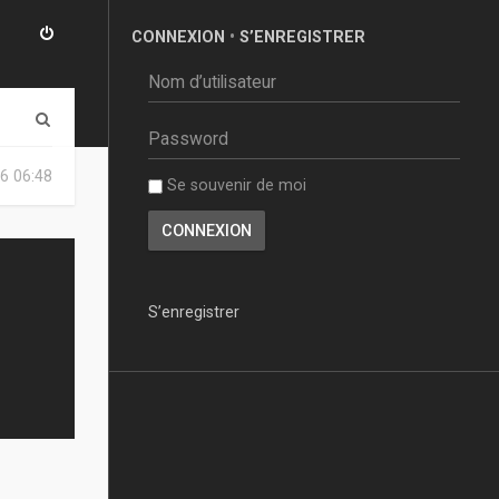
CONNEXION
•
S’ENREGISTRER
R
e
6 06:48
Se souvenir de moi
c
h
e
r
S’enregistrer
c
h
e
r