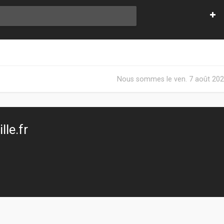
Nous sommes le ven. 7 août 202
le.fr