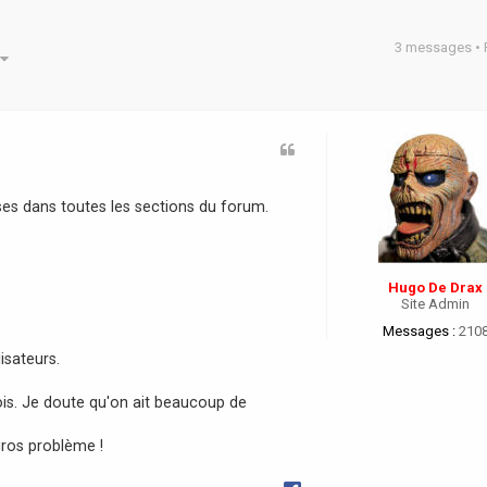
3 messages •
he avancée
s dans toutes les sections du forum.
Hugo De Drax
Site Admin
Messages :
210
isateurs.
 fois. Je doute qu'on ait beaucoup de
gros problème !