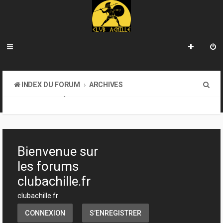
R
INDEX DU FORUM
ARCHIVES
e
LA BIBLIOTHÈQUE
c
h
e
Bienvenue sur
r
les forums
c
clubachille.fr
h
clubachille.fr
e
CONNEXION
S’ENREGISTRER