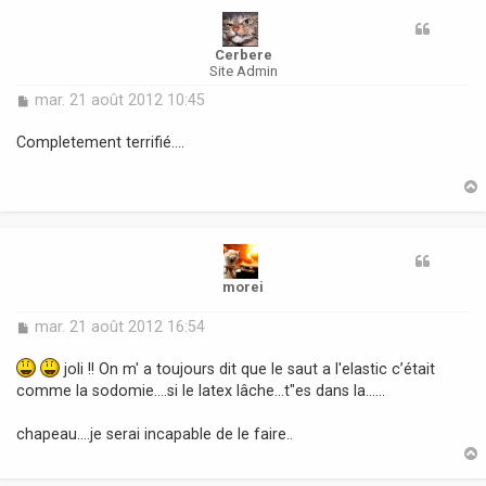
Cerbere
Site Admin
M
mar. 21 août 2012 10:45
e
s
Completement terrifié....
s
a
g
e
t
morei
M
mar. 21 août 2012 16:54
e
s
joli !! On m' a toujours dit que le saut a l'elastic c’était
s
comme la sodomie....si le latex lâche...t"es dans la......
a
g
chapeau....je serai incapable de le faire..
e