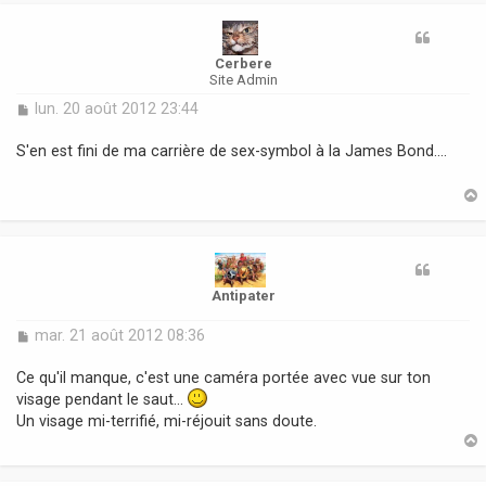
t
Cerbere
Site Admin
M
lun. 20 août 2012 23:44
e
s
S'en est fini de ma carrière de sex-symbol à la James Bond....
s
a
g
e
t
Antipater
M
mar. 21 août 2012 08:36
e
s
Ce qu'il manque, c'est une caméra portée avec vue sur ton
s
visage pendant le saut...
a
Un visage mi-terrifié, mi-réjouit sans doute.
g
e
t