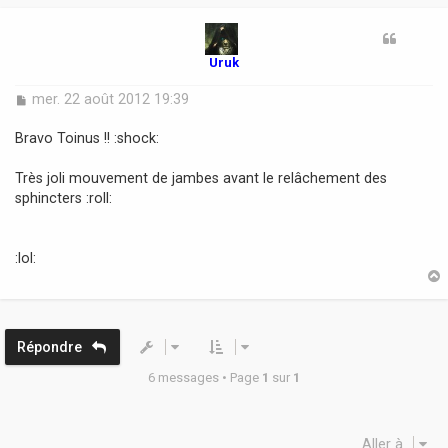
t
Uruk
M
mer. 22 août 2012 19:39
e
s
Bravo Toinus !! :shock:
s
a
Très joli mouvement de jambes avant le relâchement des
g
sphincters :roll:
e
:lol:
t
Répondre
6 messages • Page
1
sur
1
Aller à