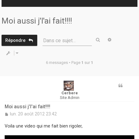
r
Moi aussi j'l'ai fait!!!!
Rechercher
Recherche 
Dans ce sujet…
Répondre
6 messages • Page
1
sur
1
Cerbere
Site Admin
Moi aussi j'l'ai fait!!!!
M
lun. 20 août 2012 23:42
e
s
Voila une video qui me fait bien rigoler,
s
a