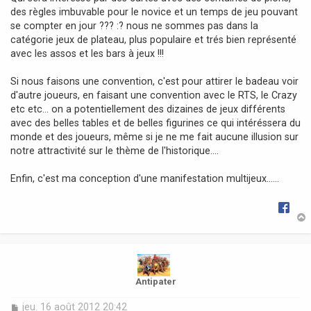
s
des règles imbuvable pour le novice et un temps de jeu pouvant
a
se compter en jour ??? :? nous ne sommes pas dans la
g
catégorie jeux de plateau, plus populaire et trés bien représenté
e
avec les assos et les bars à jeux !!!
Si nous faisons une convention, c'est pour attirer le badeau voir
d'autre joueurs, en faisant une convention avec le RTS, le Crazy
etc etc... on a potentiellement des dizaines de jeux différents
avec des belles tables et de belles figurines ce qui intéréssera du
monde et des joueurs, même si je ne me fait aucune illusion sur
notre attractivité sur le thème de l'historique....
Enfin, c'est ma conception d'une manifestation multijeux......
t
Antipater
M
jeu. 16 août 2012 20:42