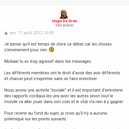
t
Hugo De Drax
Site Admin
M
ven. 17 août 2012 10:05
e
s
Je pense qu'il est temps de clore ce débat car les choses
s
s'enveniment pour rien.
a
g
Mickael tu es trop agressif dans tes messages.
e
Les différents membres ont le droit d'avoir des avis différents
et chacun peut s'exprimer sans se faire invectiver.
Nous avons une activité "sociale" et il est important d'entretenir
des rapports cordiaux les uns avec les autres sinon tout le
monde va aller jouer dans son coin et le club n'a rien à y gagner.
Pour revenir au fond du sujet, je crois qu'il n'y a aucune
polémique sur les points suivants :