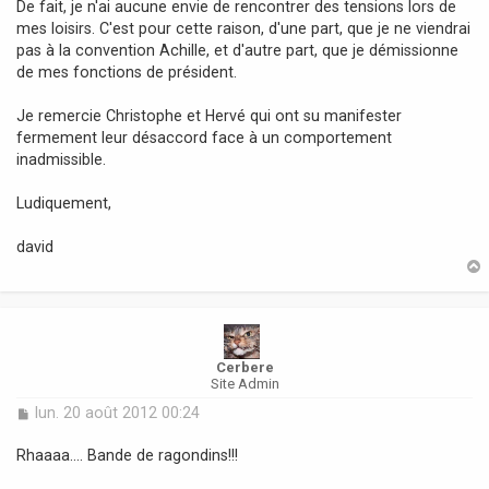
De fait, je n'ai aucune envie de rencontrer des tensions lors de
mes loisirs. C'est pour cette raison, d'une part, que je ne viendrai
pas à la convention Achille, et d'autre part, que je démissionne
de mes fonctions de président.
Je remercie Christophe et Hervé qui ont su manifester
fermement leur désaccord face à un comportement
inadmissible.
Ludiquement,
david
t
Cerbere
Site Admin
M
lun. 20 août 2012 00:24
e
s
Rhaaaa.... Bande de ragondins!!!
s
a