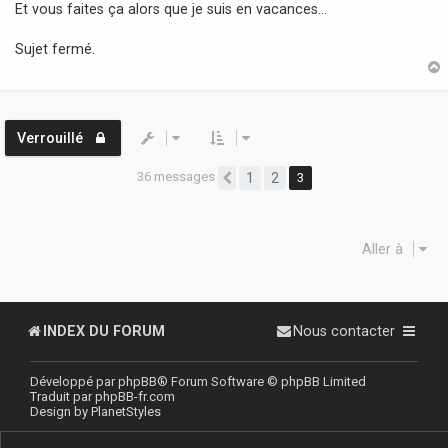
Et vous faites ça alors que je suis en vacances...
g
e
Sujet fermé.
t
Verrouillé
36 messages
1
2
3
Précédente
Aller à
INDEX DU FORUM
Nous contacter
Développé par
phpBB
® Forum Software © phpBB Limited
Traduit par
phpBB-fr.com
Design by
PlanetStyles