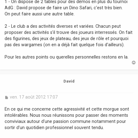
1 - On dispose de 2 tables pour des démos en plus du tournoi
AdG : David propose de faire un Dino Safari, c'est très bien.
On peut faire aussi une autre table.
2 - Le club a des activités diverses et variées. Chacun peut
proposer des activités s'il trouve des joueurs interressés. On fait
des figurines, des jeux de plateau, des jeux de rôle et pourquoi
pas des wargames (on en a déjà fait quelque fois d'ailleurs).
Pour les autres points ou querelles personnelles restons en la.
t
David
M
ven. 17 août 2012 17:07
e
s
En ce qui me concerne cette agressivité et cette morgue sont
s
intolérables. Nous nous réunissons pour passer des moments
a
conviviaux autour d'une passion commune notamment pour
g
sortir d'un quotidien professionnel souvent tendu.
e