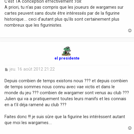
C'est TA conception effectivement :roll:
A priori, tu n'as pas compris que les joueurs de wargames sur
cartes peuvent sans doute être intéressés par de la figurine
historique.... ceci d'autant plus qu'ils sont certainement plus
nombreux que les figurinistes.
t
el presidente
M
jeu. 16 août 2012 21:22
e
s
Depuis combien de temps existons nous ??? et depuis combien
s
de temps sommes nous connu avec vae victis et dans le
a
monde du jeu ??? combien de wargamer sont venus au club ???
g
Julien qui va a pratiquement toutes leurs manifs et les connais
e
en a t'il déja ramené au club ???
Faites donc !!! je suis sûre que la figurine les intérèssent autant
que moi les wargames....