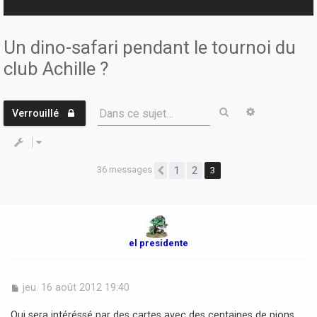
r
Un dino-safari pendant le tournoi du
club Achille ?
Rechercher
Recherche 
Dans ce sujet…
Verrouillé
36 messages
1
2
3
Précédente
el presidente
M
jeu. 16 août 2012 19:40
e
s
Qui sera intéréssé par des cartes avec des centaines de pions,