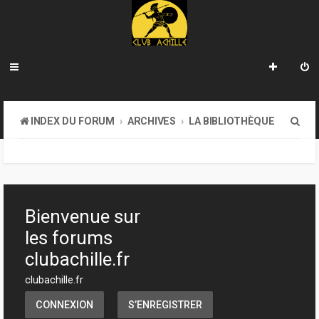
R
INDEX DU FORUM
ARCHIVES
LA BIBLIOTHÈQUE
e
c
h
e
Bienvenue sur
r
les forums
c
clubachille.fr
h
clubachille.fr
e
CONNEXION
S’ENREGISTRER