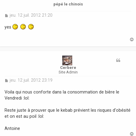
pépé le chinois
M
jeu. 12 juil. 2012 21:20
e
s
yes
s
a
g
e
t
Cerbere
Site Admin
M
jeu. 12 juil. 2012 23:19
e
s
Voila qui nous conforte dans la consommation de bière le
s
Vendredi :lol:
a
g
Reste juste à prouver que le kebab prévient les risques d'obésité
e
et on est au poil :lol:
Antoine