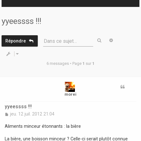
r
yyeessss !!!
Rechercher
Recherche 
Dans ce sujet…
Répondre
6 messages • Page
1
sur
1
morei
yyeessss !!!
M
jeu. 12 juil. 2012 21:04
e
s
Aliments minceur étonnants : la bière
s
a
La bière, une boisson minceur ? Celle-ci serait plutôt connue
g