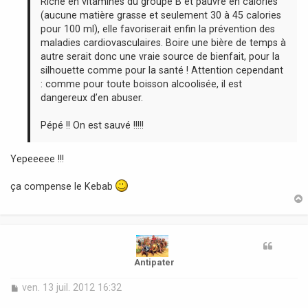
Riche en vitamines du groupe B et pauvre en calories
(aucune matière grasse et seulement 30 à 45 calories
pour 100 ml), elle favoriserait enfin la prévention des
maladies cardiovasculaires. Boire une bière de temps à
autre serait donc une vraie source de bienfait, pour la
silhouette comme pour la santé ! Attention cependant
: comme pour toute boisson alcoolisée, il est
dangereux d’en abuser.
Pépé !! On est sauvé !!!!!
Yepeeeee !!!
ça compense le Kebab
t
Antipater
M
ven. 13 juil. 2012 16:32
e