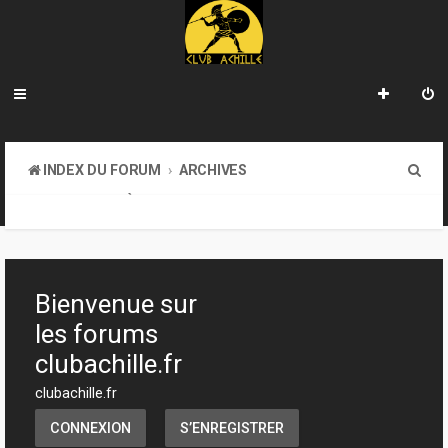
R
INDEX DU FORUM
ARCHIVES
e
LA BIBLIOTHÈQUE
c
h
e
Bienvenue sur
r
les forums
c
clubachille.fr
h
clubachille.fr
e
CONNEXION
S’ENREGISTRER