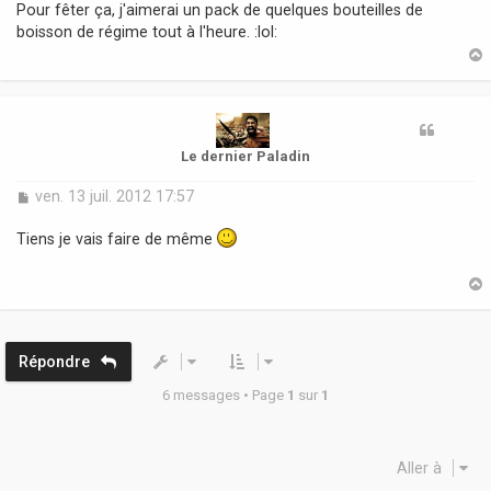
s
Pour fêter ça, j'aimerai un pack de quelques bouteilles de
s
boisson de régime tout à l'heure. :lol:
a
g
e
t
Le dernier Paladin
M
ven. 13 juil. 2012 17:57
e
s
Tiens je vais faire de même
s
a
g
e
t
Répondre
6 messages • Page
1
sur
1
Aller à