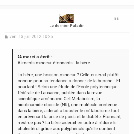
t
Le dernier Paladin
M
ven. 13 juil. 2012 10:25
e
s
s
a
morei a écrit :
g
Aliments minceur étonnants : la bière
e
La bière, une boisson minceur ? Celle-ci serait plutôt
connue pour sa tendance à donner de la brioche… Et
pourtant ! Selon une étude de l’Ecole polytechnique
fédérale de Lausanne, publiée dans la revue
scientifique américaine Cell Metabolism, la
nicotinamide riboside (NR), une molécule contenue
dans la bière, aiderait à booster le métabolisme tout
en prévenant la prise de poids et le diabète. Étonnant,
n’est-ce pas ? La bière aiderait en outre à réduire le
cholestérol grâce aux polyphénols qu’elle contient.