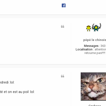
o
r
e
i
pépé le chinoi
Messages :
363
Localisation :
attention
retourne pas!!!!!
redi :lol:
 et on est au poil :lol:
Cerbere