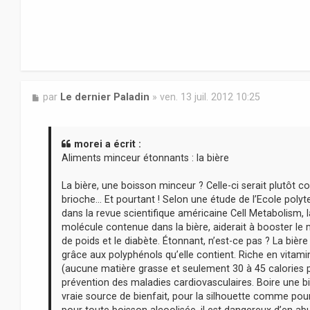
M
par
Le dernier Paladin
»
ven. 13 juil. 2012 10:25
e
s
s
a
morei a écrit :
g
Aliments minceur étonnants : la bière
e
La bière, une boisson minceur ? Celle-ci serait plutôt 
brioche… Et pourtant ! Selon une étude de l’Ecole poly
dans la revue scientifique américaine Cell Metabolism, 
molécule contenue dans la bière, aiderait à booster le
de poids et le diabète. Étonnant, n’est-ce pas ? La bière
grâce aux polyphénols qu’elle contient. Riche en vitam
(aucune matière grasse et seulement 30 à 45 calories pou
prévention des maladies cardiovasculaires. Boire une b
vraie source de bienfait, pour la silhouette comme pou
pour toute boisson alcoolisée, il est dangereux d’en abu