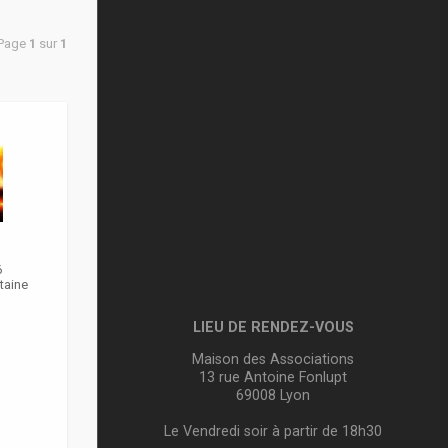
 Page
1
sur
1
6
taine
LIEU DE RENDEZ-VOUS
Maison des Associations
13 rue Antoine Fonlupt
69008 Lyon
Le Vendredi soir à partir de 18h30
m