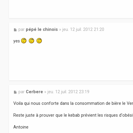
M
par
pépé le chinois
»
jeu. 12 juil. 2012 21:20
e
s
yes
s
a
g
e
M
par
Cerbere
»
jeu. 12 juil. 2012 23:19
e
s
Voila qui nous conforte dans la consommation de bière le Vend
s
a
Reste juste à prouver que le kebab prévient les risques d'obésité
g
e
Antoine