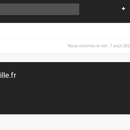
Nous sommes le ven. 7 août 202
le.fr