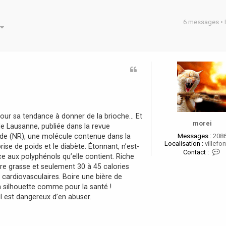
6 messages •
he avancée
 pour sa tendance à donner de la brioche… Et
morei
de Lausanne, publiée dans la revue
side (NR), une molécule contenue dans la
Messages :
208
Localisation :
villefon
ise de poids et le diabète. Étonnant, n’est-
C
Contact :
âce aux polyphénols qu’elle contient. Riche
o
n
re grasse et seulement 30 à 45 calories
t
s cardiovasculaires. Boire une bière de
a
a silhouette comme pour la santé !
c
t
l est dangereux d’en abuser.
e
r