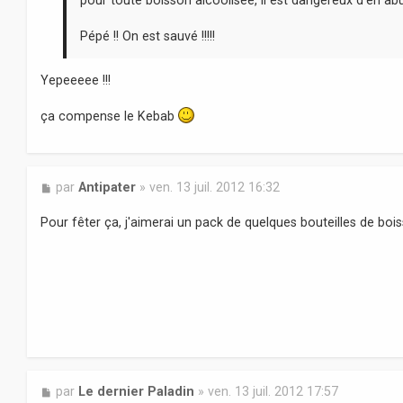
Pépé !! On est sauvé !!!!!
Yepeeeee !!!
ça compense le Kebab
M
par
Antipater
»
ven. 13 juil. 2012 16:32
e
s
Pour fêter ça, j'aimerai un pack de quelques bouteilles de boiss
s
a
g
e
M
par
Le dernier Paladin
»
ven. 13 juil. 2012 17:57