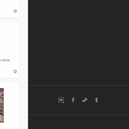
H
a
u
t
s
 ne te
H
a
u
t