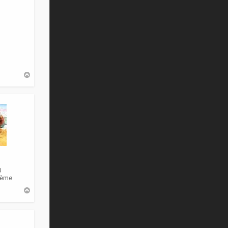
H
a
u
t
0
3ème
H
a
u
t