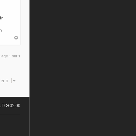
in
n
H
a
u
t
 Page
1
sur
1
ler à
UTC+02:00