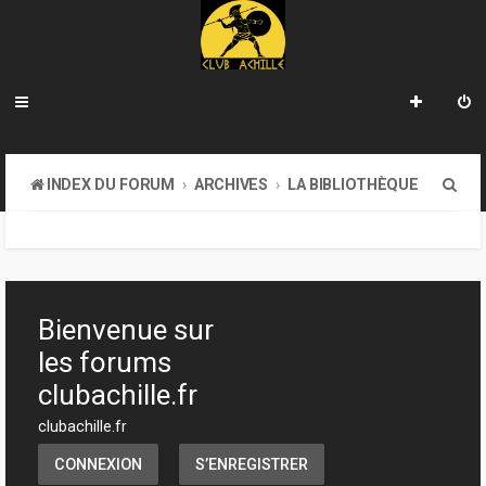
R
INDEX DU FORUM
ARCHIVES
LA BIBLIOTHÈQUE
e
c
h
e
Bienvenue sur
r
les forums
c
clubachille.fr
h
clubachille.fr
e
CONNEXION
S’ENREGISTRER