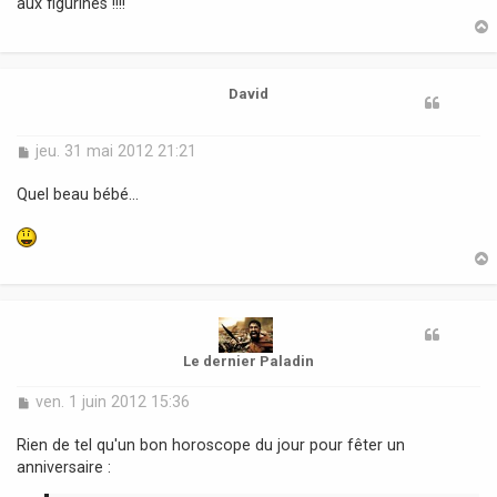
aux figurines !!!!
a
g
e
t
David
M
jeu. 31 mai 2012 21:21
e
s
Quel beau bébé...
s
a
g
e
t
Le dernier Paladin
M
ven. 1 juin 2012 15:36
e
s
Rien de tel qu'un bon horoscope du jour pour fêter un
s
anniversaire :
a
g