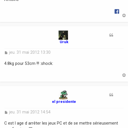
g
e
t
Uruk
M
jeu. 31 mai 2012 13:30
e
s
4.8kg pour 53cm !!! :shock:
s
a
g
e
t
el presidente
M
jeu. 31 mai 2012 14:54
e
s
C est l age d arrêter les jeux PC et de se mettre sérieusement
s