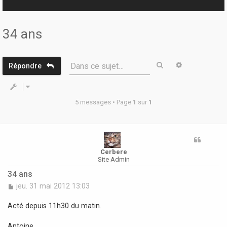
r
34 ans
Rechercher
Recherche 
Dans ce sujet…
Répondre
5 messages • Page
1
sur
1
Cerbere
Site Admin
34 ans
M
jeu. 31 mai 2012 13:03
e
s
Acté depuis 11h30 du matin.
s
a
Antoine