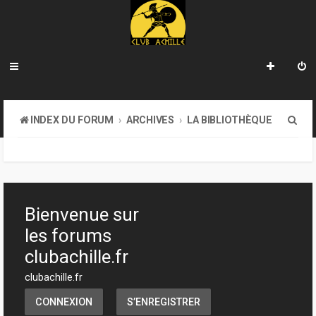
R
INDEX DU FORUM
ARCHIVES
LA BIBLIOTHÈQUE
e
c
h
e
Bienvenue sur
r
les forums
c
clubachille.fr
h
clubachille.fr
e
CONNEXION
S’ENREGISTRER