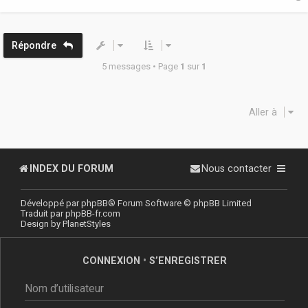
t
Répondre
5 messages • Page
1
sur
1
Aller à
INDEX DU FORUM
Nous contacter
Développé par
phpBB
® Forum Software © phpBB Limited
Traduit par
phpBB-fr.com
Design by
PlanetStyles
CONNEXION
•
S’ENREGISTRER