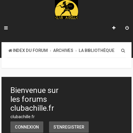
R
INDEX DU FORUM
ARCHIVES
LA BIBLIOTHÈQUE
e
c
h
e
Bienvenue sur
r
les forums
c
clubachille.fr
h
clubachille.fr
e
CONNEXION
S’ENREGISTRER