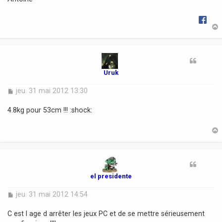
g
e
t
Uruk
M
jeu. 31 mai 2012 13:30
e
s
4.8kg pour 53cm !!! :shock:
s
a
g
e
t
el presidente
M
jeu. 31 mai 2012 14:54
e
s
C est l age d arrêter les jeux PC et de se mettre sérieusement
s