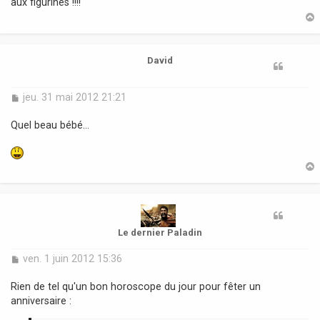
aux figurines !!!!
a
g
e
t
David
M
jeu. 31 mai 2012 21:21
e
s
Quel beau bébé...
s
a
g
e
t
Le dernier Paladin
M
ven. 1 juin 2012 15:36
e
s
Rien de tel qu'un bon horoscope du jour pour fêter un
s
anniversaire :
a
g