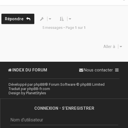
t
Répondre
5 messages • Page
1
sur
1
Aller à
INDEX DU FORUM
Nous contacter
Développé par
phpBB
® Forum Software © phpBB Limited
Traduit par
phpBB-fr.com
Design by
PlanetStyles
CONNEXION
•
S’ENREGISTRER