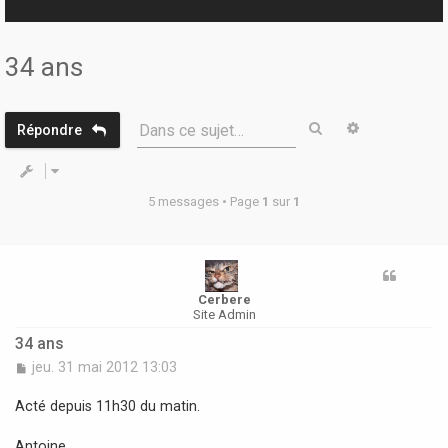
r
34 ans
Rechercher
Recherche 
Dans ce sujet…
Répondre
5 messages • Page
1
sur
1
Cerbere
Site Admin
34 ans
M
jeu. 31 mai 2012 13:03
e
s
Acté depuis 11h30 du matin.
s
a
Antoine