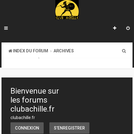
R
INDEX DU FORUM
ARCHIVES
e
LA BIBLIOTHÈQUE
c
h
e
Bienvenue sur
r
les forums
c
clubachille.fr
h
clubachille.fr
e
CONNEXION
S’ENREGISTRER