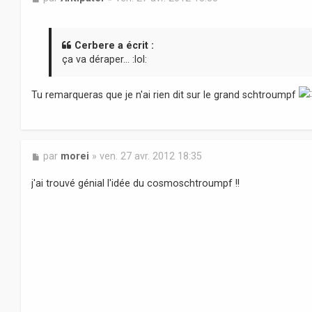
e
s
s
a
Cerbere a écrit :
g
ça va déraper... :lol:
e
Tu remarqueras que je n'ai rien dit sur le grand schtroumpf
M
par
morei
»
ven. 27 avr. 2012 18:35
e
s
j'ai trouvé génial l'idée du cosmoschtroumpf !!
s
a
g
e