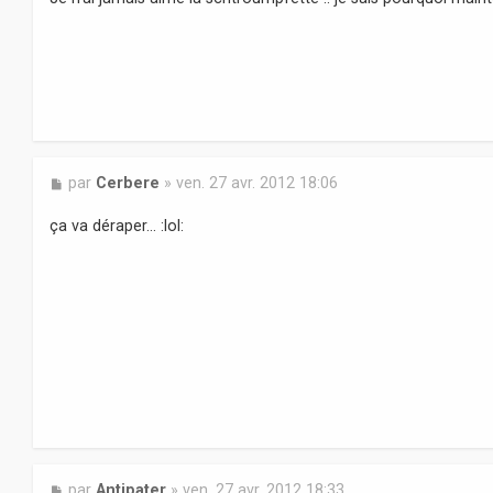
a
g
e
M
par
Cerbere
»
ven. 27 avr. 2012 18:06
e
s
ça va déraper... :lol:
s
a
g
e
M
par
Antipater
»
ven. 27 avr. 2012 18:33