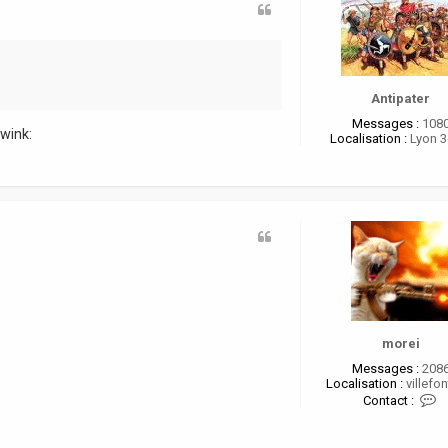
Antipater
Messages :
108
Localisation :
Lyon 
morei
Messages :
208
Localisation :
villefon
C
Contact :
o
n
t