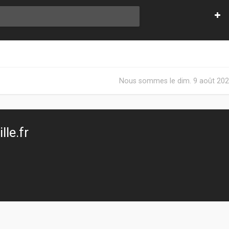
Nous sommes le dim. 9 août 202
le.fr