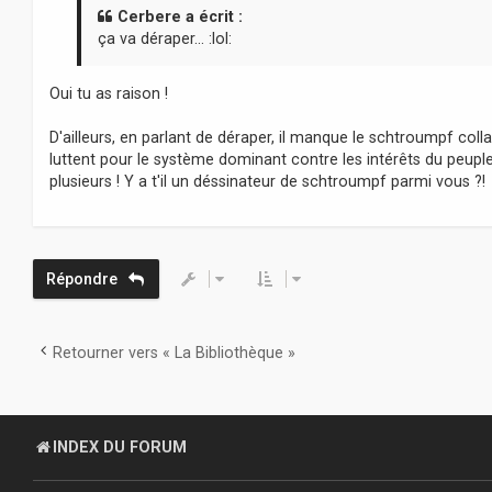
a
Cerbere a écrit :
g
ça va déraper... :lol:
e
Oui tu as raison !
D'ailleurs, en parlant de déraper, il manque le schtroumpf colla
luttent pour le système dominant contre les intérêts du peuple.
plusieurs ! Y a t'il un déssinateur de schtroumpf parmi vous ?!
Répondre
Retourner vers « La Bibliothèque »
INDEX DU FORUM