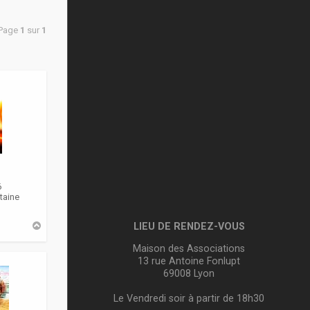
 Page
1
sur
1
6
taine
H
LIEU DE RENDEZ-VOUS
a
u
Maison des Associations
t
13 rue Antoine Fonlupt
69008 Lyon
Le Vendredi soir à partir de 18h30
m