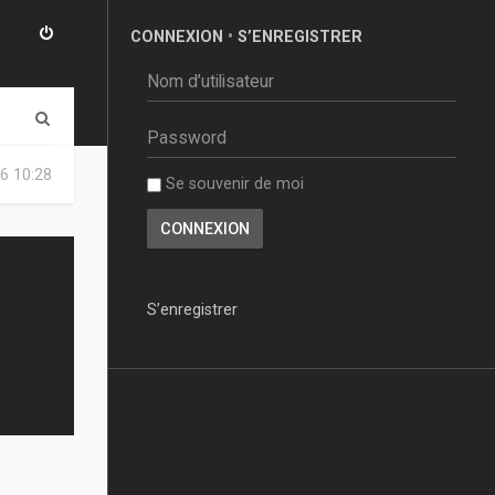
CONNEXION
•
S’ENREGISTRER
R
e
6 10:28
Se souvenir de moi
c
h
e
r
S’enregistrer
c
h
e
r