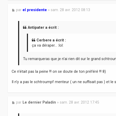
M
par
el presidente
»
sam. 28 avr. 2012 08:13
e
s
s
a
Antipater a écrit :
g
e
Cerbere a écrit :
ça va déraper... :lol:
Tu remarqueras que je n'ai rien dit sur le grand schtro
Ce n'était pas la peine !!! on se doute de ton préféré !!! 8)
Il n'y a pas le schtroumpf menteur ( un ne suffisait pas ) et le
M
par
Le dernier Paladin
»
sam. 28 avr. 2012 17:45
e
s
s