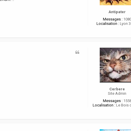
o
r
e
Antipater
i
Messages :
108
Localisation :
Lyon 
Cerbere
Site Admin
Messages :
155
Localisation :
Le Bois 