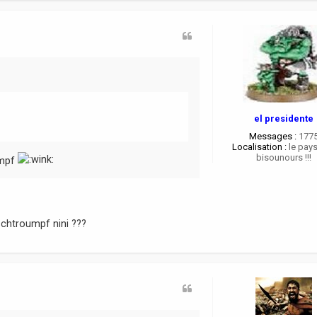
a
c
t
e
r
o
r
e
i
el presidente
Messages :
177
Localisation :
le pay
bisounours !!!
umpf
 schtroumpf nini ???