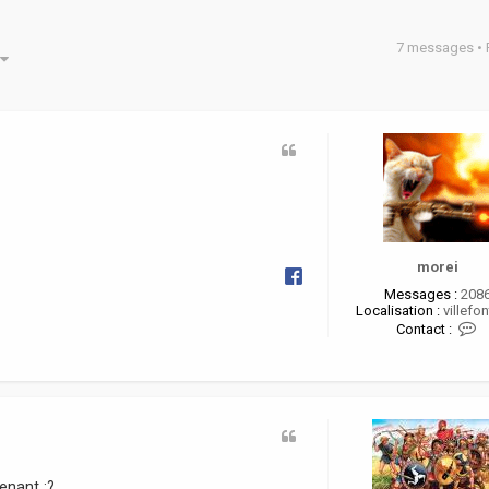
7 messages •
he avancée
morei
Messages :
208
Localisation :
villefon
C
Contact :
o
n
t
a
c
t
e
r
enant :?