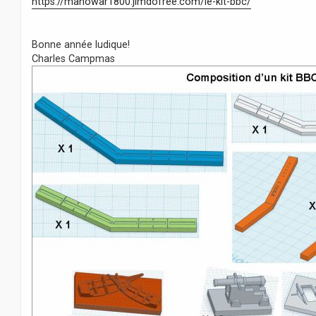
https://manowar1800.jimdofree.com/le-kit-bbc/
Bonne année ludique!
Charles Campmas