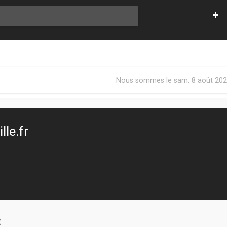
Nous sommes le sam. 8 août 202
le.fr
C