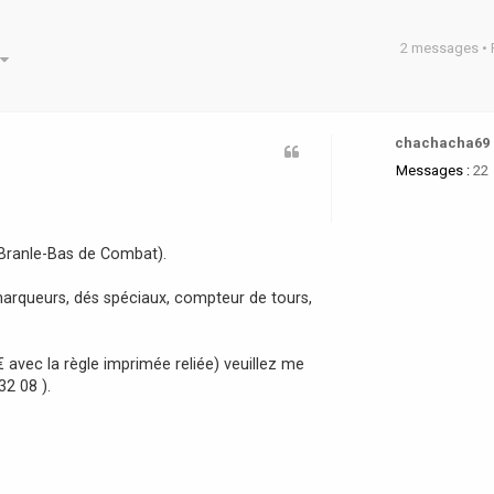
2 messages •
he avancée
chachacha69
Messages :
22
(Branle-Bas de Combat).
de marqueurs, dés spéciaux, compteur de tours,
€ avec la règle imprimée reliée) veuillez me
32 08 ).