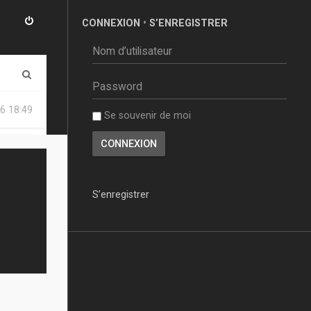
CONNEXION
•
S’ENREGISTRER
R
e
6 18:49
Se souvenir de moi
c
h
e
r
S’enregistrer
c
h
e
r