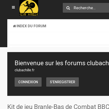
INDEX DU FORUM
SECTION JEUX
JEUX DE FIGURINES
Bienvenue sur les forums clubachil
clubachille.fr
CONNEXION
S’ENREGISTRER
Kit de jeu Branle-Bas de Combat BB