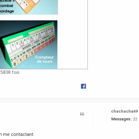
25838 fois
chachacha69
Messages :
22
en me contactant: