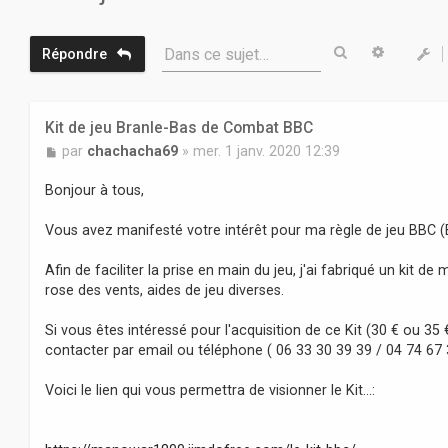
Rechercher
Recherc
Dans ce sujet…
Répondre
Kit de jeu Branle-Bas de Combat BBC
M
par
chachacha69
»
mer. 1 janv. 2020 12:39
e
s
Bonjour à tous,
s
a
Vous avez manifesté votre intérêt pour ma règle de jeu BBC 
g
e
Afin de faciliter la prise en main du jeu, j'ai fabriqué un kit 
rose des vents, aides de jeu diverses.
Si vous êtes intéressé pour l'acquisition de ce Kit (30 € ou 35 
contacter par email ou téléphone ( 06 33 30 39 39 / 04 74 67 
Voici le lien qui vous permettra de visionner le Kit...: