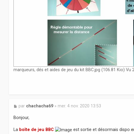
marqueurs, dés et aides de jeu du kit BBC.jpg (106.81 Kio) Vu 
M
par
chachacha69
»
mer. 4 nov. 2020 13:53
e
s
Bonjour,
s
a
La
boîte de jeu BBC
est sortie et désormais dispo 
g