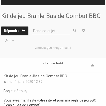
r
Kit de jeu Branle-Bas de Combat BBC
Rechercher
Recherche 
Dans ce sujet…
Répondre
2 messages • Page
1
sur
1
chachacha69
Kit de jeu Branle-Bas de Combat BBC
M
mer. 1 janv. 2020 12:39
e
s
Bonjour à tous,
s
a
Vous avez manifesté votre intérêt pour ma règle de jeu BBC
g
(Branle-Bas de Combat).
e