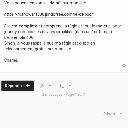
Vous pouvez en voir les détails sur mon site:
https://manowar1800.jimdofree.com/le-kit-bbc/
Elle est
complète
et comprend la règle et tout le matériel pour
jouer y compris des navires simplifiés (dans un 1er temps).
L'ensemble 40€.
Sinon, je vous rappelle que ma règle est dispo en
téléchargement gratuit sur mon site.
Charles
t
Répondre
2 messages • Page
1
sur
1
Aller à