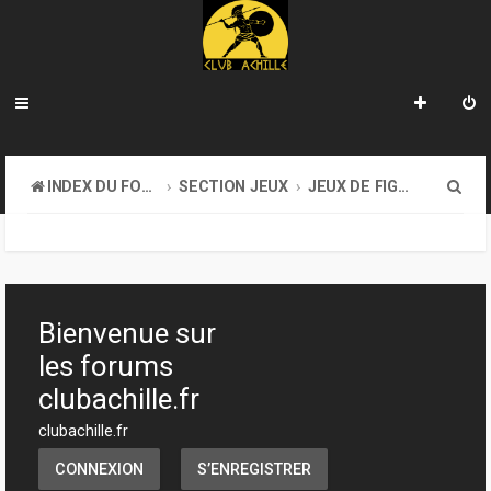
R
INDEX DU FORUM
SECTION JEUX
JEUX DE FIGURINES
e
c
h
e
Bienvenue sur
r
les forums
c
clubachille.fr
h
clubachille.fr
e
CONNEXION
S’ENREGISTRER