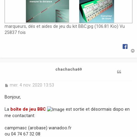
marqueurs, dés et aides de jeu du kit BBC.jpg (106.81 Kio) Vu
25837 fois
t
chachacha69
M
mer. 4 nov. 2020 13:53
e
s
Bonjour,
s
a
La
boîte de jeu BBC
est sortie et désormais dispo en
g
me contactant:
e
campmasc (arobase) wanadoo.fr
ou 04 74 67 32 08