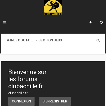
R
INDEX DU FORUM
SECTION JEUX
e
JEUX DE FIGURINES
c
h
e
Bienvenue sur
r
les forums
c
clubachille.fr
h
clubachille.fr
e
CONNEXION
S’ENREGISTRER