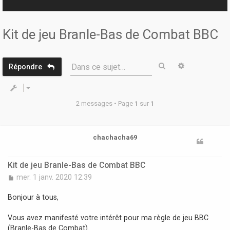
r
Kit de jeu Branle-Bas de Combat BBC
Rechercher
Recherche 
Dans ce sujet…
Répondre
2 messages • Page
1
sur
1
chachacha69
Kit de jeu Branle-Bas de Combat BBC
M
mer. 1 janv. 2020 12:39
e
s
Bonjour à tous,
s
a
Vous avez manifesté votre intérêt pour ma règle de jeu BBC
g
(Branle-Bas de Combat).
e