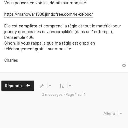
Vous pouvez en voir les détails sur mon site:
https://manowar1800.jimdofree.com/le-kit-bbc/
Elle est
complète
et comprend la règle et tout le matériel pour
jouer y compris des navires simplifiés (dans un 1er temps).
L'ensemble 40€.
Sinon, je vous rappelle que ma règle est dispo en
téléchargement gratuit sur mon site.
Charles
t
Répondre
2 messages • Page
1
sur
1
Aller à