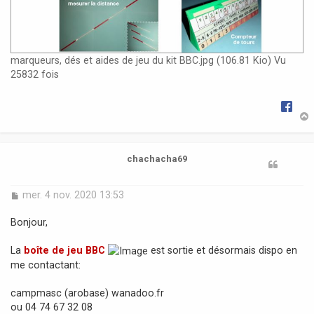
marqueurs, dés et aides de jeu du kit BBC.jpg (106.81 Kio) Vu
25832 fois
t
chachacha69
M
mer. 4 nov. 2020 13:53
e
s
Bonjour,
s
a
La
boîte de jeu BBC
est sortie et désormais dispo en
g
me contactant:
e
campmasc (arobase) wanadoo.fr
ou 04 74 67 32 08