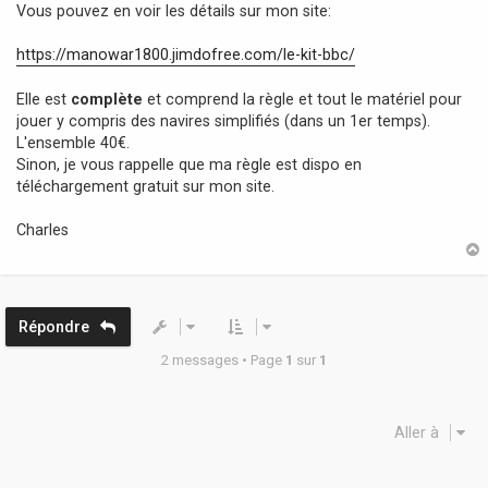
Vous pouvez en voir les détails sur mon site:
https://manowar1800.jimdofree.com/le-kit-bbc/
Elle est
complète
et comprend la règle et tout le matériel pour
jouer y compris des navires simplifiés (dans un 1er temps).
L'ensemble 40€.
Sinon, je vous rappelle que ma règle est dispo en
téléchargement gratuit sur mon site.
Charles
t
Répondre
2 messages • Page
1
sur
1
Aller à