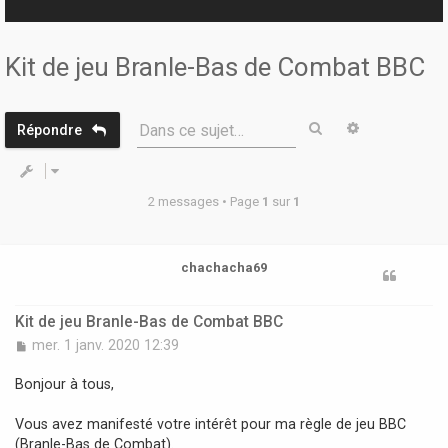
r
Kit de jeu Branle-Bas de Combat BBC
Rechercher
Recherche 
Dans ce sujet…
Répondre
2 messages • Page
1
sur
1
chachacha69
Kit de jeu Branle-Bas de Combat BBC
M
mer. 1 janv. 2020 12:39
e
s
Bonjour à tous,
s
a
Vous avez manifesté votre intérêt pour ma règle de jeu BBC
g
(Branle-Bas de Combat).
e