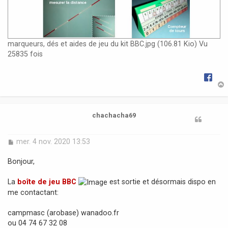
marqueurs, dés et aides de jeu du kit BBC.jpg (106.81 Kio) Vu
25835 fois
t
chachacha69
M
mer. 4 nov. 2020 13:53
e
s
Bonjour,
s
a
La
boîte de jeu BBC
est sortie et désormais dispo en
g
me contactant:
e
campmasc (arobase) wanadoo.fr
ou 04 74 67 32 08