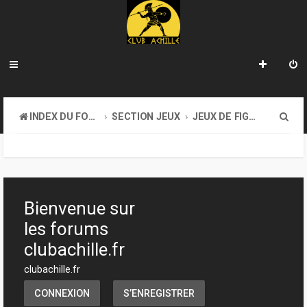
R
INDEX DU FORUM
SECTION JEUX
JEUX DE FIGURINES
e
c
h
e
Bienvenue sur
r
les forums
c
clubachille.fr
h
clubachille.fr
e
CONNEXION
S’ENREGISTRER