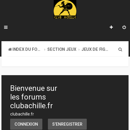
R
INDEX DU FORUM
SECTION JEUX
JEUX DE FIGURINES
e
c
h
e
Bienvenue sur
r
les forums
c
clubachille.fr
h
clubachille.fr
e
CONNEXION
S’ENREGISTRER