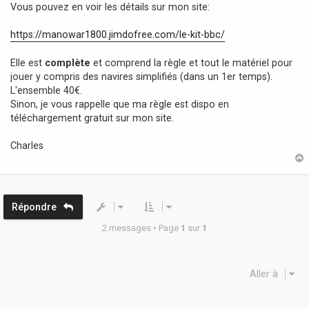
Vous pouvez en voir les détails sur mon site:
https://manowar1800.jimdofree.com/le-kit-bbc/
Elle est
complète
et comprend la règle et tout le matériel pour
jouer y compris des navires simplifiés (dans un 1er temps).
L'ensemble 40€.
Sinon, je vous rappelle que ma règle est dispo en
téléchargement gratuit sur mon site.
Charles
t
Répondre
2 messages • Page
1
sur
1
Aller à