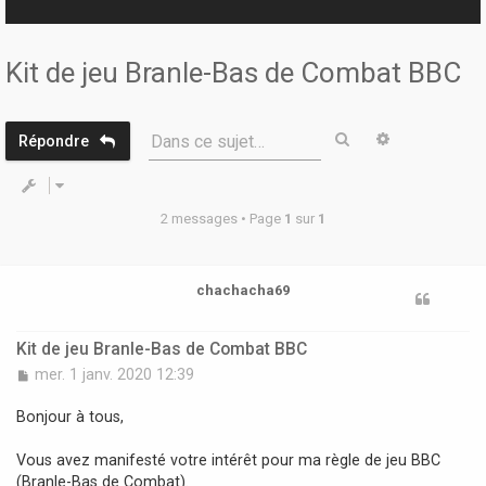
r
Kit de jeu Branle-Bas de Combat BBC
Rechercher
Recherche 
Dans ce sujet…
Répondre
2 messages • Page
1
sur
1
chachacha69
Kit de jeu Branle-Bas de Combat BBC
M
mer. 1 janv. 2020 12:39
e
s
Bonjour à tous,
s
a
Vous avez manifesté votre intérêt pour ma règle de jeu BBC
g
(Branle-Bas de Combat).
e