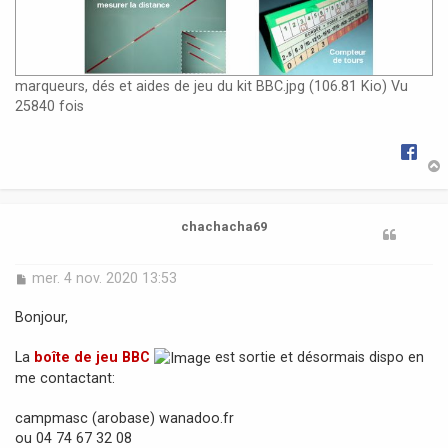
marqueurs, dés et aides de jeu du kit BBC.jpg (106.81 Kio) Vu
25840 fois
t
chachacha69
M
mer. 4 nov. 2020 13:53
e
s
Bonjour,
s
a
La
boîte de jeu BBC
est sortie et désormais dispo en
g
me contactant:
e
campmasc (arobase) wanadoo.fr
ou 04 74 67 32 08