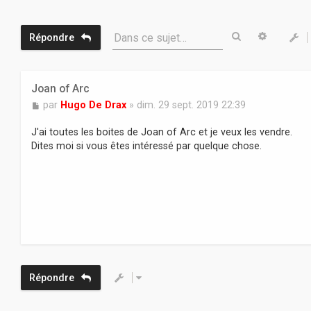
Rechercher
Recherc
Dans ce sujet…
Répondre
Joan of Arc
M
par
Hugo De Drax
»
dim. 29 sept. 2019 22:39
e
s
J'ai toutes les boites de Joan of Arc et je veux les vendre.
s
Dites moi si vous êtes intéressé par quelque chose.
a
g
e
Répondre