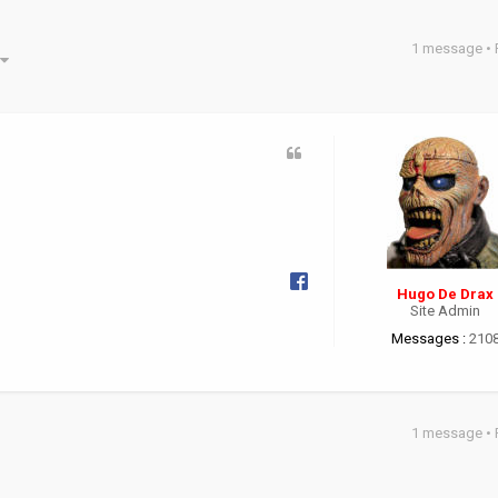
1 message •
he avancée
Hugo De Drax
Site Admin
Messages :
210
1 message •