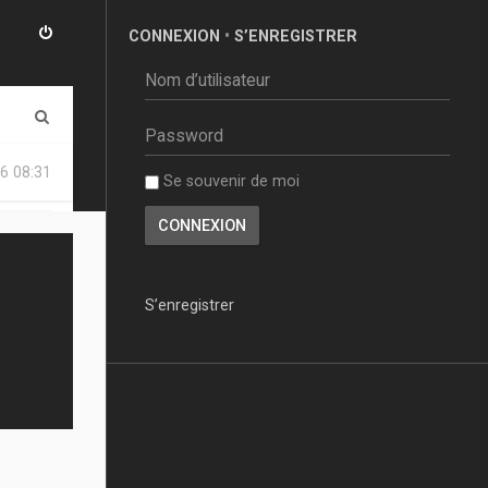
CONNEXION
•
S’ENREGISTRER
R
e
6 08:31
Se souvenir de moi
c
h
e
r
S’enregistrer
c
h
e
r