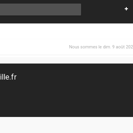
Nous sommes le dim. 9 août 202
le.fr