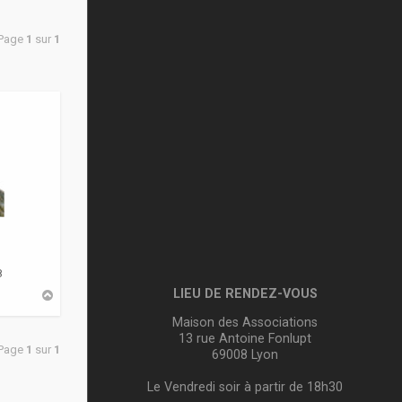
 Page
1
sur
1
8
LIEU DE RENDEZ-VOUS
H
a
u
Maison des Associations
t
13 rue Antoine Fonlupt
 Page
1
sur
1
69008 Lyon
Le Vendredi soir à partir de 18h30