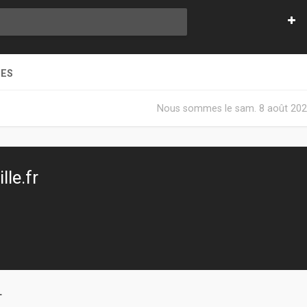
NES
Nous sommes le sam. 8 août 202
le.fr
T