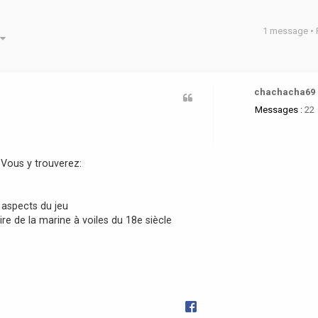
1 message •
he avancée
chachacha69
Messages :
22
Vous y trouverez:
s aspects du jeu
ire de la marine à voiles du 18e siècle