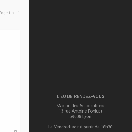
 Page
1
sur
1
LIEU DE RENDEZ-VOUS
Maison des Associations
13 rue Antoine Fonlupt
69008 Lyon
Le Vendredi soir à partir de 18h30
H