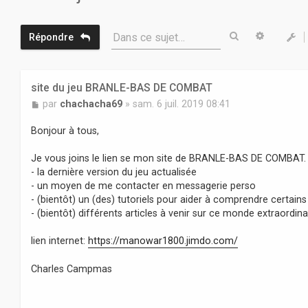
Rechercher
Recherc
Dans ce sujet…
Répondre
site du jeu BRANLE-BAS DE COMBAT
M
par
chachacha69
»
sam. 6 juil. 2019 08:41
e
s
Bonjour à tous,
s
a
Je vous joins le lien se mon site de BRANLE-BAS DE COMBAT. 
g
- la dernière version du jeu actualisée
e
- un moyen de me contacter en messagerie perso
- (bientôt) un (des) tutoriels pour aider à comprendre certain
- (bientôt) différents articles à venir sur ce monde extraordina
lien internet:
https://manowar1800.jimdo.com/
Charles Campmas