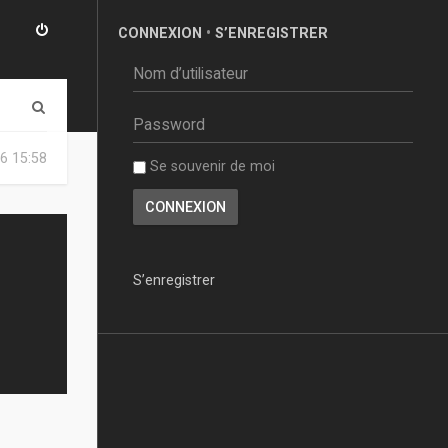
CONNEXION
•
S’ENREGISTRER
R
e
6 15:58
Se souvenir de moi
c
h
e
r
S’enregistrer
c
h
e
r