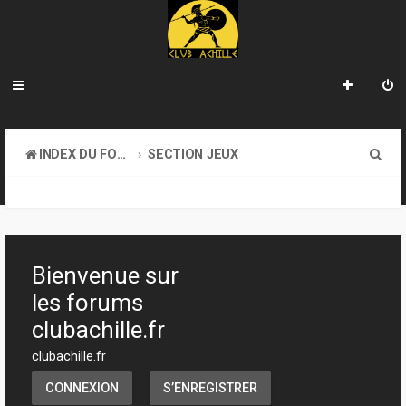
R
INDEX DU FORUM
SECTION JEUX
e
JEUX DE FIGURINES
c
h
e
Bienvenue sur
r
les forums
c
clubachille.fr
h
clubachille.fr
e
CONNEXION
S’ENREGISTRER