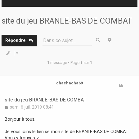
r
site du jeu BRANLE-BAS DE COMBAT
Rechercher
Recherche 
Dans ce sujet…
Répondre
1 message • Page
1
sur
1
chachacha69
site du jeu BRANLE-BAS DE COMBAT
M
sam. 6 juil. 2019 08:41
e
s
Bonjour à tous,
s
a
Je vous joins le lien se mon site de BRANLE-BAS DE COMBAT.
g
Vous y trouverez:
e