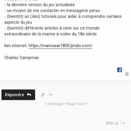
- la dernière version du jeu actualisée
- un moyen de me contacter en messagerie perso
- (bientôt) un (des) tutoriels pour aider à comprendre certains
aspects du jeu
- (bientôt) différents articles à venir sur ce monde
extraordinaire de la marine à voiles du 18e siècle
lien internet:
https://manowar1800.jimdo.com/
Charles Campmas
t
Répondre
1 message • Page
1
sur
1
Aller à