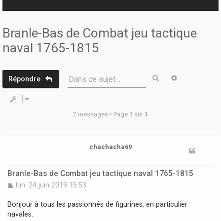
r
Branle-Bas de Combat jeu tactique
naval 1765-1815
Rechercher
Recherche 
Dans ce sujet…
Répondre
2 messages • Page
1
sur
1
chachacha69
Branle-Bas de Combat jeu tactique naval 1765-1815
M
lun. 24 juin 2019 15:53
e
s
Bonjour à tous les passionnés de figurines, en particulier
s
navales.
a