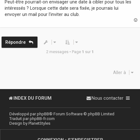
Peut-être pourrait-on envisager une date à cibler pour tous les
intéressés ? Lorsque cette date sera fixée, je pourrais lui
envoyer un mail pour l'inviter au club.
t
Répondre
2 messages • Page
1
sur
1
Aller à
INDEX DU FORUM
Nous contacter
Développé par
phpBB
® Forum Software © phpBB Limited
Traduit par
phpBB-fr.com
Design by
PlanetStyles
CONNEXION
•
S’ENREGISTRER