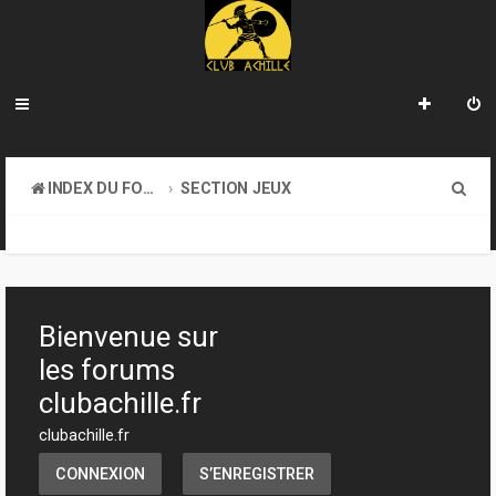
R
INDEX DU FORUM
SECTION JEUX
e
JEUX DE FIGURINES
c
h
e
Bienvenue sur
r
les forums
c
clubachille.fr
h
clubachille.fr
e
CONNEXION
S’ENREGISTRER