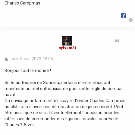
Charles Campmas
t
sylvain31
M
sam. 8 avr. 2023 18:56
e
s
Bonjour tout le monde !
s
a
Suite au tournoi de Soucieu, certains d'entre nous ont
g
manifesté un réel enthousiasme pour cette règle de combat
e
naval.
On envisage notamment d'essayer d'inviter Charles Campmas
au club, afin d'avoir une démonstration de jeu en direct. Peut-
être aussi que ce serait éventuellement l'occasion pour les
intéressés de commander des figurines navales auprès de
Charles ? A voir.