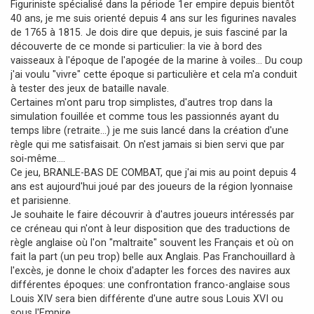
Figuriniste spécialisé dans la période 1er empire depuis bientôt
g
40 ans, je me suis orienté depuis 4 ans sur les figurines navales
e
de 1765 à 1815. Je dois dire que depuis, je suis fasciné par la
découverte de ce monde si particulier: la vie à bord des
vaisseaux à l'époque de l'apogée de la marine à voiles... Du coup
j'ai voulu "vivre" cette époque si particulière et cela m'a conduit
à tester des jeux de bataille navale.
Certaines m'ont paru trop simplistes, d'autres trop dans la
simulation fouillée et comme tous les passionnés ayant du
temps libre (retraite...) je me suis lancé dans la création d'une
règle qui me satisfaisait. On n'est jamais si bien servi que par
soi-même....
Ce jeu, BRANLE-BAS DE COMBAT, que j'ai mis au point depuis 4
ans est aujourd'hui joué par des joueurs de la région lyonnaise
et parisienne.
Je souhaite le faire découvrir à d'autres joueurs intéressés par
ce créneau qui n'ont à leur disposition que des traductions de
règle anglaise où l'on "maltraite" souvent les Français et où on
fait la part (un peu trop) belle aux Anglais. Pas Franchouillard à
l'excès, je donne le choix d'adapter les forces des navires aux
différentes époques: une confrontation franco-anglaise sous
Louis XIV sera bien différente d'une autre sous Louis XVI ou
sous l'Empire...