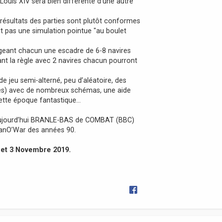
ouis XIV sera bien différente d'une autre
s résultats des parties sont plutôt conformes
ut pas une simulation pointue "au boulet
rigeant chacun une escadre de 6-8 navires
ant la règle avec 2 navires chacun pourront
e jeu semi-alterné, peu d’aléatoire, des
exes) avec de nombreux schémas, une aide
cette époque fantastique…
 aujourd’hui BRANLE-BAS de COMBAT (BBC)
 ManO’War des années 90.
 et 3 Novembre 2019.