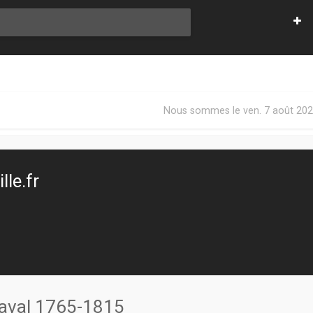
Nous sommes le ven. 7 août 202
le.fr
naval 1765-1815