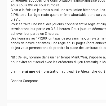
différentes époques: une confrontation franco-anglaise sous L
sous Louis XVI ou sous l'Empire...
C'est à la fois un jeu mais aussi une simulation historique. Le
à l'Histoire. La règle reste quand même abordable et ne se ve
près"...
Pour se faire une idée: des joueurs connaissant la règle et di
termineront leur partie en 3 à 4 heures. Deux joueurs découvr
achever leur partie en 3 heures.
Des figurines au 1/1200, un tapis de jeu sans hex, un système d
fiches de navire parlantes, une règle en 12 pages (hors ann
de jeu vous permettront de prendre la place des amiraux de 
NB : Ce jeu, nommé dans un 1er temps ManO’War, s’appelle
pour éviter tout souci avec les créateurs du jeu fantastique
J'animerai une démonstration au trophée Alexandre du 2
Charles Campmas