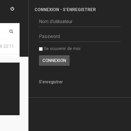
CONNEXION
•
S’ENREGISTRER
R
e
6 22:11
Se souvenir de moi
c
h
e
r
S’enregistrer
c
h
e
r