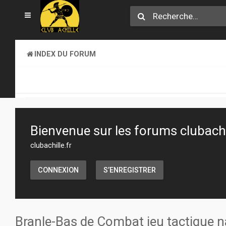
INDEX DU FORUM
SECTION JEUX
JEUX DE FIGURINES
Bienvenue sur les forums clubachil
clubachille.fr
CONNEXION
S’ENREGISTRER
Branle-Bas de Combat jeu tactique 