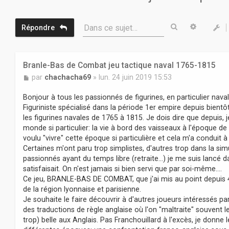
Rechercher
Recherc
Dans ce sujet…
Répondre
Branle-Bas de Combat jeu tactique naval 1765-1815
M
par
chachacha69
»
lun. 24 juin 2019 15:53
e
s
Bonjour à tous les passionnés de figurines, en particulier naval
s
Figuriniste spécialisé dans la période 1er empire depuis bientô
a
les figurines navales de 1765 à 1815. Je dois dire que depuis, 
g
monde si particulier: la vie à bord des vaisseaux à l'époque de 
e
voulu "vivre" cette époque si particulière et cela m'a conduit à 
Certaines m'ont paru trop simplistes, d'autres trop dans la si
passionnés ayant du temps libre (retraite...) je me suis lancé 
satisfaisait. On n'est jamais si bien servi que par soi-même....
Ce jeu, BRANLE-BAS DE COMBAT, que j'ai mis au point depuis 4
de la région lyonnaise et parisienne.
Je souhaite le faire découvrir à d'autres joueurs intéressés pa
des traductions de règle anglaise où l'on "maltraite" souvent le
trop) belle aux Anglais. Pas Franchouillard à l'excès, je donne 