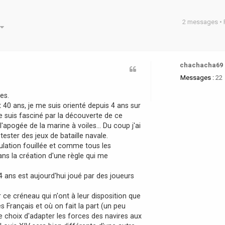
2 messages •
he avancée
chachacha69
Messages :
22
es.
t 40 ans, je me suis orienté depuis 4 ans sur
je suis fasciné par la découverte de ce
l'apogée de la marine à voiles... Du coup j'ai
tester des jeux de bataille navale.
mulation fouillée et comme tous les
dans la création d'une règle qui me
 ans est aujourd'hui joué par des joueurs
r ce créneau qui n'ont à leur disposition que
s Français et où on fait la part (un peu
le choix d'adapter les forces des navires aux