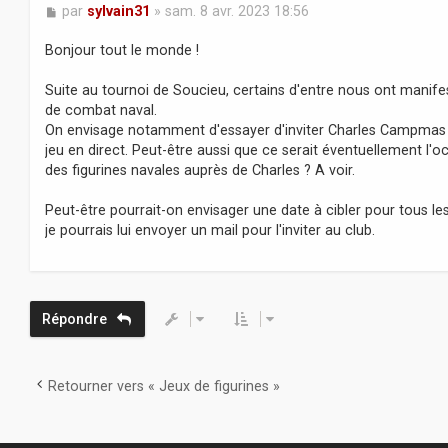
M
par
sylvain31
»
sam. 8 avr. 2023 18:56
e
s
Bonjour tout le monde !
s
a
Suite au tournoi de Soucieu, certains d'entre nous ont manife
g
de combat naval.
e
On envisage notamment d'essayer d'inviter Charles Campmas a
jeu en direct. Peut-être aussi que ce serait éventuellement l
des figurines navales auprès de Charles ? A voir.
Peut-être pourrait-on envisager une date à cibler pour tous les
je pourrais lui envoyer un mail pour l'inviter au club.
Répondre
Retourner vers « Jeux de figurines »